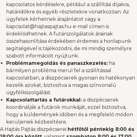
kapcsolatos kérdésekre, például a szállítási díjakra,
határidőkre és egyéb részletekre vonatkozóan. Az
ügyfelek
kérhetnek árajánlatot
vagy a
kapcsolat@hajtaspajtas.hu
e-mail címen is
érdeklődhetnek. A futárszolgálatok árainak
összehasonlítása érdekében érdemes a honlapunk
segítségével is tájékozódni, de mi mindig személyre
szabott információt nyújtunk.
Problémamegoldás és panaszkezelés:
ha
bármilyen probléma merül fel a szállítással
kapcsolatban, a diszpécserek gyorsan és hatékonyan
kezelik azokat, biztosítva a magas színvonalú
ügyfélkiszolgálást.​
Kapcsolattartás a futárokkal:
a diszpécserek
koordinálják a futárok munkáját, ezzel biztosítva,
hogy a küldemények időben és a megfelelő módon
kerüljenek kézbesítésre.​
A Hajtás Pajtás diszpécserei
hétfőtől péntekig 8:00 és
18:00 óra között
, valamint
szombaton 8:00 és 17:00