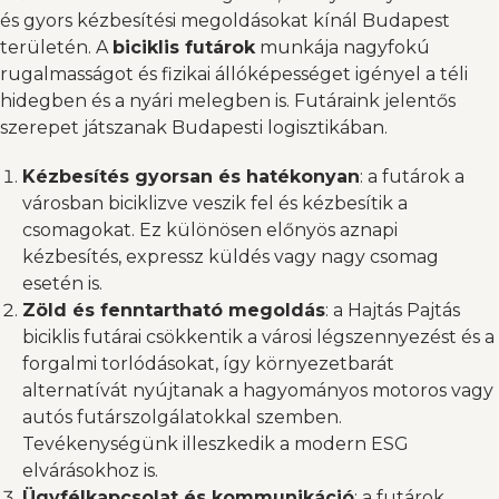
és gyors kézbesítési megoldásokat kínál
Budapest
területén
. A
biciklis futárok
munkája nagyfokú
rugalmasságot és fizikai állóképességet igényel a téli
hidegben és a nyári melegben is. Futáraink jelentős
szerepet játszanak Budapesti logisztikában.
Kézbesítés gyorsan és hatékonyan
: a futárok a
városban biciklizve veszik fel és kézbesítik a
csomagokat. Ez különösen előnyös aznapi
kézbesítés, expressz küldés vagy nagy csomag
esetén is.
Zöld és fenntartható megoldás
: a Hajtás Pajtás
biciklis futárai csökkentik a városi légszennyezést és a
forgalmi torlódásokat, így környezetbarát
alternatívát nyújtanak a hagyományos motoros vagy
autós futárszolgálatokkal szemben.
Tevékenységünk illeszkedik a modern ESG
elvárásokhoz is.
Ügyfélkapcsolat és kommunikáció
: a futárok