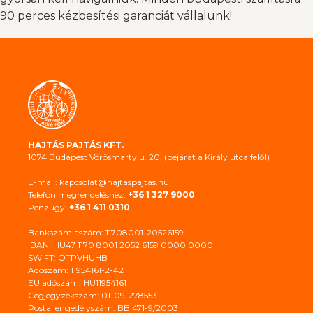
90 perces kézbesítési garanciát vállalunk!
HAJTÁS PAJTÁS KFT.
1074 Budapest Vörösmarty u. 20. (bejárat a Király utca felől)
E-mail: kapcsolat@hajtaspajtas.hu
Telefon megrendeléshez:
+36 1 327 9000
Pénzügy:
+36 1 411 0310
Bankszámlaszám: 11708001-20526159
IBAN: HU47 1170 8001 2052 6159 0000 0000
SWIFT: OTPVHUHB
Adószám: 11954161-2-42
EU adószám: HU11954161
Cégjegyzékszám: 01-09-278553
Postai engedélyszám: BB 471-9/2003