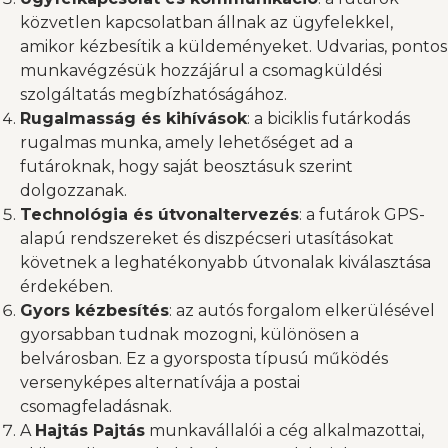
közvetlen kapcsolatban állnak az ügyfelekkel,
amikor kézbesítik a küldeményeket. Udvarias, pontos
munkavégzésük hozzájárul a csomagküldési
szolgáltatás megbízhatóságához.
Rugalmasság és kihívások
: a biciklis futárkodás
rugalmas munka, amely lehetőséget ad a
futároknak, hogy saját beosztásuk szerint
dolgozzanak.
Technológia és útvonaltervezés
: a futárok GPS-
alapú rendszereket és diszpécseri utasításokat
követnek a leghatékonyabb útvonalak kiválasztása
érdekében.
Gyors kézbesítés
: az autós forgalom elkerülésével
gyorsabban tudnak mozogni, különösen a
belvárosban. Ez a gyorsposta típusú működés
versenyképes alternatívája a postai
csomagfeladásnak.
A
Hajtás Pajtás
munkavállalói a cég alkalmazottai,