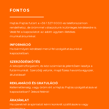
FONTOS
Hajtás Pajtás futárt a +36 1 327-9000-es telefonszámon
rendelhetsz, de örömmel válaszolunk különleges kérdéseidre is.
Vedd fel a kapcsolatot az adott ügyben illetékes
munkatársunkkal.
INFORMÁCIÓ
Ha bármilyen kérdésed merül fel szolgáltatásunkkal
kapcsolatban.
SZERZŐDÉSKÖTÉS
A készpénzforgalom, és kézi számlaírás jelentősen lassítja a
futármunkát. Szerződj velünk, majd fizess havonta egyszer,
átutalással!
REKLAMÁCIÓ ÉS GRATULÁCIÓ
Kellemetlenség, vagy öröm ért a Hajtás Pajtás szolgáltatásával
kapcsolatban? Jelezd felénk!
ÁRAJÁNLAT
Ha szeretnél árajánlatot kérni konkrét szállításokra vagy
címlistákra...