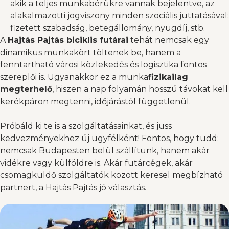
akik a teljes munkabérükre vannak bejelentve, az
alakalmazotti jogviszony minden szociális juttatásával:
fizetett szabadság, betegállomány, nyugdíj, stb.
A
Hajtás Pajtás biciklis futárai
tehát nemcsak egy
dinamikus munkakört töltenek be, hanem a
fenntartható városi közlekedés és logisztika fontos
szereplői is. Ugyanakkor ez a munka
fizikailag
megterhelő
, hiszen a nap folyamán hosszú távokat kell
kerékpáron megtenni, időjárástól függetlenül.
Próbáld ki te is a szolgáltatásainkat, és juss
kedvezményekhez
új ügyfélként! Fontos, hogy tudd:
nemcsak Budapesten belül szállítunk, hanem akár
vidékre
vagy
külföldre
is. Akár futárcégek, akár
csomagküldő szolgáltatók között keresel megbízható
partnert, a Hajtás Pajtás jó választás.