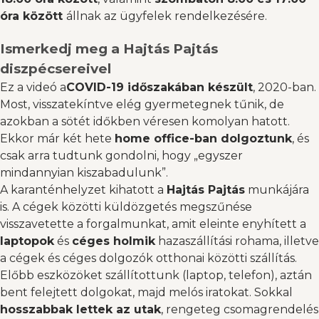
óra között
állnak az ügyfelek rendelkezésére.
Ismerkedj meg a Hajtás Pajtás
diszpécsereivel
Ez a videó a
COVID-19 időszakában készült
, 2020-ban.
Most, visszatekíntve elég gyermetegnek tűnik, de
azokban a sötét időkben véresen komolyan hatott.
Ekkor már két hete
home office-ban dolgoztunk
, és
csak arra tudtunk gondolni, hogy „egyszer
mindannyian kiszabadulunk”.
A karanténhelyzet kihatott a
Hajtás Pajtás
munkájára
is. A cégek közötti küldözgetés megszűnése
visszavetette a forgalmunkat, amit eleinte enyhített a
laptopok
és
céges holmik
hazaszállítási rohama, illetve
a cégek és céges dolgozók otthonai közötti szállítás.
Előbb eszközöket szállítottunk (laptop, telefon), aztán
bent felejtett dolgokat, majd melós iratokat. Sokkal
hosszabbak lettek az utak
, rengeteg csomagrendelés