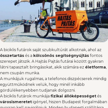
A biciklis futárok saját szubkultúrát alkotnak, ahol az
összetartás
és a
kölcsönös segítségnyújtás
fontos
szerepet játszik. A Hajtás Pajtás futárai között gyakran
látni tapasztalt bringásokat, akik számára ez
életforma
,
nem csupán munka.
A munkájuk rugalmas, a telefonos diszpécserek mindig
együttműködnek velük, hogy minél inkább
gördülékenyebben tudjanak dolgozni.
A biciklis futárok munkája
fizikai állóképességet
és
városismeretet
igényel, hiszen Budapest forgalmában
gyorsan kell navigálniuk. Minden budapesti szállításra