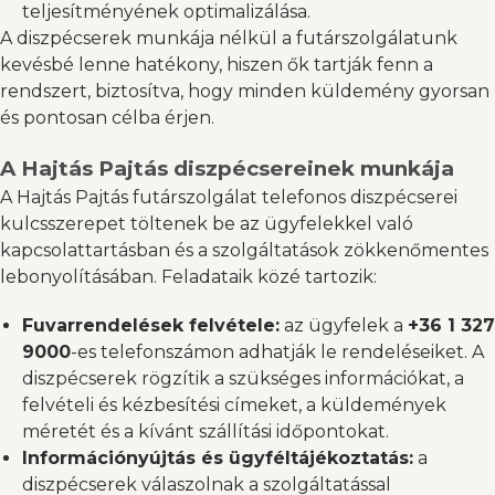
teljesítményének optimalizálása.
A diszpécserek munkája nélkül a futárszolgálatunk
kevésbé lenne hatékony, hiszen ők tartják fenn a
rendszert, biztosítva, hogy minden küldemény gyorsan
és pontosan célba érjen.
A Hajtás Pajtás diszpécsereinek munkája
A Hajtás Pajtás futárszolgálat telefonos diszpécserei
kulcsszerepet töltenek be az ügyfelekkel való
kapcsolattartásban és a szolgáltatások zökkenőmentes
lebonyolításában. Feladataik közé tartozik:​
Fuvarrendelések felvétele:
az ügyfelek a
+36 1 327
9000
-es telefonszámon adhatják le rendeléseiket. A
diszpécserek rögzítik a szükséges információkat, a
felvételi és kézbesítési címeket, a küldemények
méretét és a kívánt szállítási időpontokat.
Információnyújtás és ügyféltájékoztatás:
a
diszpécserek válaszolnak a szolgáltatással