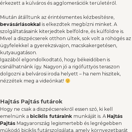
érkezett a külváros és agglomerációk területéről.
Miután átálltunk az
érintésmentes kézbesítésre
,
bevásárlásokkal
is elkezdtek megbízni minket. A
szolgáltatásaink kiterjedtek belföldre, és külföldre is.
Mivel a diszpécserek otthon ültek, sok volt a röhögés az
ügyfelekkel a gyerekzsivajon, macskakergetésen,
kutyaugatáson.
Igazából elgondolkodtató, hogy békeidőben is
csinálhatnánk így. Nagyon jó a rigófüttyös teraszon
dolgozni a belvárosi iroda helyett – ha nem hiszitek,
nézzétek meg a videónkat!
Hajtás Pajtás futárok
Hogy ne csak a diszpécserekről essen szó, ki kell
emelnünk a
biciklis futáraink
munkáját is. A
Hajtás
Pajtás
Magyarország legismertebb és legrégebben
működő biciklis futárszolgálata, amely környezetbarát