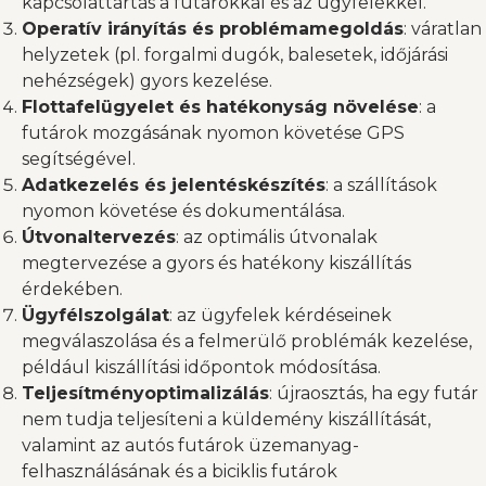
kapcsolattartás a futárokkal és az ügyfelekkel.
Operatív irányítás és problémamegoldás
: váratlan
helyzetek (pl. forgalmi dugók, balesetek, időjárási
nehézségek) gyors kezelése.
Flottafelügyelet és hatékonyság növelése
: a
futárok mozgásának nyomon követése GPS
segítségével.
Adatkezelés és jelentéskészítés
: a szállítások
nyomon követése és dokumentálása.
Útvonaltervezés
: az optimális útvonalak
megtervezése a gyors és hatékony kiszállítás
érdekében.
Ügyfélszolgálat
: az ügyfelek kérdéseinek
megválaszolása és a felmerülő problémák kezelése,
például kiszállítási időpontok módosítása.
Teljesítményoptimalizálás
: újraosztás, ha egy futár
nem tudja teljesíteni a küldemény kiszállítását,
valamint az autós futárok üzemanyag-
felhasználásának és a biciklis futárok