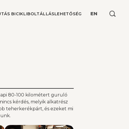
Keresés:
EN
JTÁS BICIKLIBOLT
ÁLLÁSLEHETŐSÉG
napi 80-100 kilométert guruló
nincs kérdés, melyik alkatrész
öbb teherkerékpárt, és ezeket mi
lunk.