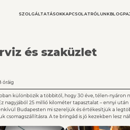
SZOLGÁLTATÁSOK
KAPCSOLAT
RÓLUNK
BLOG
PA
viz és szaküzlet
 óráig
abban különbözik a többitől, hogy 30 éve, télen-nyáron 
 nagyjából 25 millió kilométer tapasztalat – ennyi után 
Ezenkívül Budapesten mi szereljük és értékesítjük a legt
k csomagszállításra. A te bringád is jó kezekben lesz ná