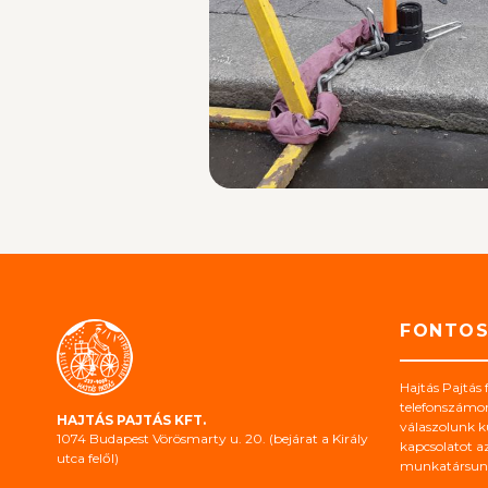
FONTO
Hajtás Pajtás 
telefonszámo
HAJTÁS PAJTÁS KFT.
válaszolunk kü
1074 Budapest Vörösmarty u. 20. (bejárat a Király
kapcsolatot az
utca felől)
munkatársunk