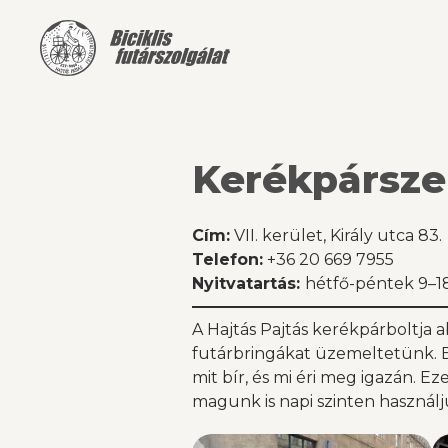
Kerékpárszer
Cím:
VII. kerület, Király utca 83.
Telefon:
+36 20 669 7955
Nyitvatartás:
hétfő-péntek 9–18
A Hajtás Pajtás kerékpárboltja 
futárbringákat üzemeltetünk. Ez
mit bír, és mi éri meg igazán. 
magunk is napi szinten használju