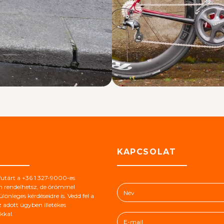
S
KAPCSOLAT
futárt a +36 1 327-9000-es
N
n rendelhetsz, de örömmel
lönleges kérdéseidre is. Vedd fel a
é
 adott ügyben illetékes
v
kal.
E
*