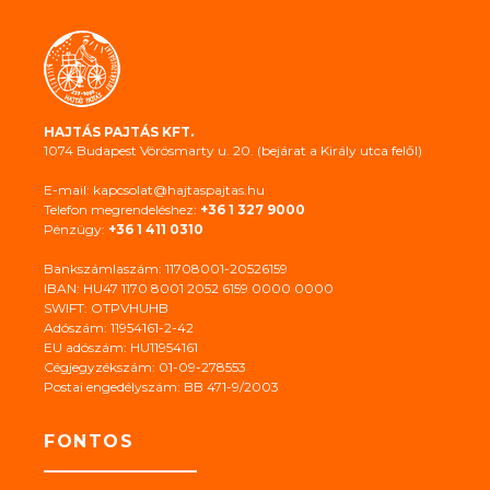
HAJTÁS PAJTÁS KFT.
1074 Budapest Vörösmarty u. 20. (bejárat a Király utca felől)
E-mail: kapcsolat@hajtaspajtas.hu
Telefon megrendeléshez:
+36 1 327 9000
Pénzügy:
+36 1 411 0310
Bankszámlaszám: 11708001-20526159
IBAN: HU47 1170 8001 2052 6159 0000 0000
SWIFT: OTPVHUHB
Adószám: 11954161-2-42
EU adószám: HU11954161
Cégjegyzékszám: 01-09-278553
Postai engedélyszám: BB 471-9/2003
FONTOS