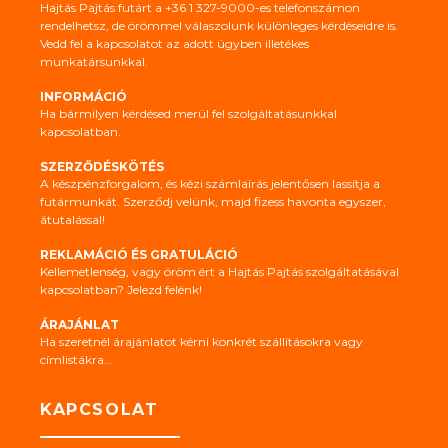
Hajtás Pajtás futárt a +36 1 327-9000-es telefonszámon
rendelhetsz, de örömmel válaszolunk különleges kérdéseidre is.
Vedd fel a kapcsolatot az adott ügyben illetékes
munkatársunkkal.
INFORMÁCIÓ
Ha bármilyen kérdésed merül fel szolgáltatásunkkal
kapcsolatban.
SZERZŐDÉSKÖTÉS
A készpénzforgalom, és kézi számlaírás jelentősen lassítja a
futármunkát. Szerződj velünk, majd fizess havonta egyszer,
átutalással!
REKLAMÁCIÓ ÉS GRATULÁCIÓ
Kellemetlenség, vagy öröm ért a Hajtás Pajtás szolgáltatásával
kapcsolatban? Jelezd felénk!
ÁRAJÁNLAT
Ha szeretnél árajánlatot kérni konkrét szállításokra vagy
címlistákra...
KAPCSOLAT