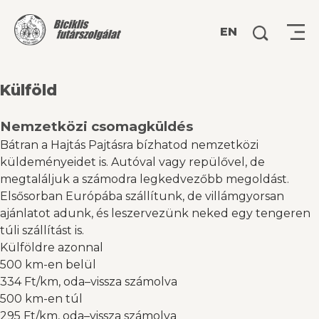
Keresés:
EN
Külföld
Nemzetközi csomagküldés
Bátran a Hajtás Pajtásra bízhatod nemzetközi
küldeményeidet is. Autóval vagy repülővel, de
megtaláljuk a számodra legkedvezőbb megoldást.
Elsősorban Európába szállítunk, de villámgyorsan
ajánlatot adunk, és leszervezünk neked egy tengeren
túli szállítást is.
Külföldre azonnal
500 km-en belül
334 Ft/km, oda–vissza számolva
500 km-en túl
295 Ft/km, oda–vissza számolva