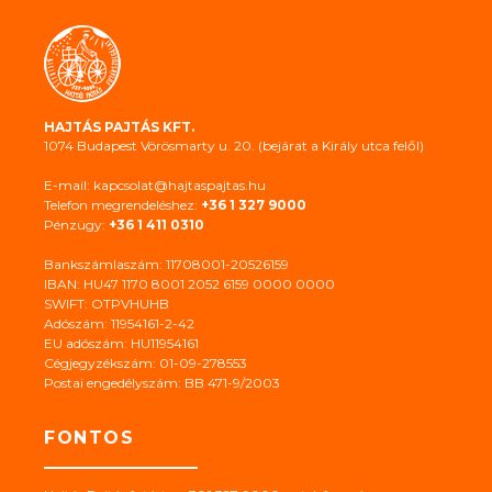
HAJTÁS PAJTÁS KFT.
1074 Budapest Vörösmarty u. 20. (bejárat a Király utca felől)
E-mail: kapcsolat@hajtaspajtas.hu
Telefon megrendeléshez:
+36 1 327 9000
Pénzügy:
+36 1 411 0310
Bankszámlaszám: 11708001-20526159
IBAN: HU47 1170 8001 2052 6159 0000 0000
SWIFT: OTPVHUHB
Adószám: 11954161-2-42
EU adószám: HU11954161
Cégjegyzékszám: 01-09-278553
Postai engedélyszám: BB 471-9/2003
FONTOS