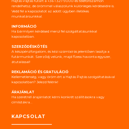
Hajtás Pajtás futárt a +36 1 327-9000-es telefonszámon
rendelhetsz, de örömmel válaszolunk különleges kérdéseidre is.
Vedd fel a kapcsolatot az adott ügyben illetékes
munkatársunkkal.
INFORMÁCIÓ
Ha bármilyen kérdésed merül fel szolgáltatásunkkal
kapcsolatban.
SZERZŐDÉSKÖTÉS
A készpénzforgalom, és kézi számlaírás jelentősen lassítja a
futármunkát. Szerződj velünk, majd fizess havonta egyszer,
átutalással!
REKLAMÁCIÓ ÉS GRATULÁCIÓ
Kellemetlenség, vagy öröm ért a Hajtás Pajtás szolgáltatásával
kapcsolatban? Jelezd felénk!
ÁRAJÁNLAT
Ha szeretnél árajánlatot kérni konkrét szállításokra vagy
címlistákra...
KAPCSOLAT