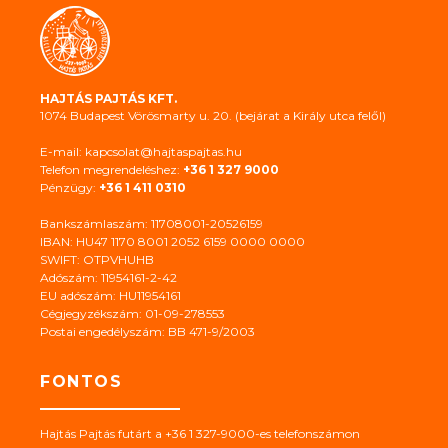
HAJTÁS PAJTÁS KFT.
1074 Budapest Vörösmarty u. 20. (bejárat a Király utca felől)
E-mail: kapcsolat@hajtaspajtas.hu
Telefon megrendeléshez:
+36 1 327 9000
Pénzügy:
+36 1 411 0310
Bankszámlaszám: 11708001-20526159
IBAN: HU47 1170 8001 2052 6159 0000 0000
SWIFT: OTPVHUHB
Adószám: 11954161-2-42
EU adószám: HU11954161
Cégjegyzékszám: 01-09-278553
Postai engedélyszám: BB 471-9/2003
FONTOS
Hajtás Pajtás futárt a +36 1 327-9000-es telefonszámon