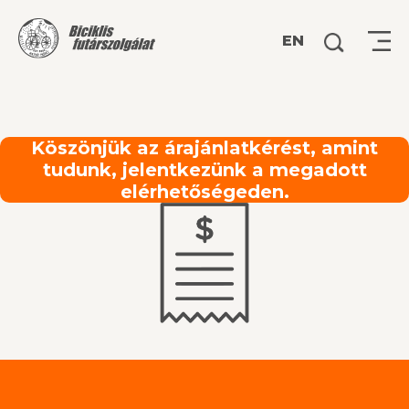
Keresés:
EN
Köszönjük az árajánlatkérést, amint
tudunk, jelentkezünk a megadott
elérhetőségeden.