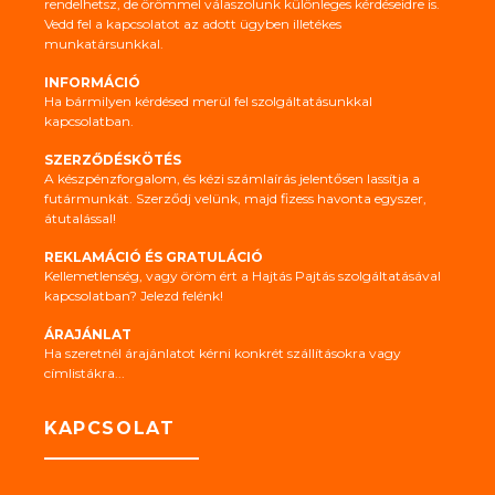
rendelhetsz, de örömmel válaszolunk különleges kérdéseidre is.
Vedd fel a kapcsolatot az adott ügyben illetékes
munkatársunkkal.
INFORMÁCIÓ
Ha bármilyen kérdésed merül fel szolgáltatásunkkal
kapcsolatban.
SZERZŐDÉSKÖTÉS
A készpénzforgalom, és kézi számlaírás jelentősen lassítja a
futármunkát. Szerződj velünk, majd fizess havonta egyszer,
átutalással!
REKLAMÁCIÓ ÉS GRATULÁCIÓ
Kellemetlenség, vagy öröm ért a Hajtás Pajtás szolgáltatásával
kapcsolatban? Jelezd felénk!
ÁRAJÁNLAT
Ha szeretnél árajánlatot kérni konkrét szállításokra vagy
címlistákra...
KAPCSOLAT