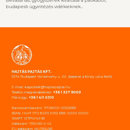
Bevásárlás, gyógyszerek kiváltása a patikából,
budapesti ügyintézés vidékieknek...
HAJTÁS PAJTÁS KFT.
1074 Budapest Vörösmarty u. 20. (bejárat a Király utca felől)
E-mail: kapcsolat@hajtaspajtas.hu
Telefon megrendeléshez:
+36 1 327 9000
Pénzügy:
+36 1 411 0310
Bankszámlaszám: 11708001-20526159
IBAN: HU47 1170 8001 2052 6159 0000 0000
SWIFT: OTPVHUHB
Adószám: 11954161-2-42
EU adószám: HU11954161