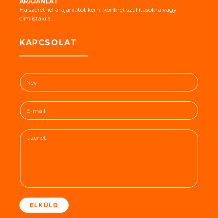
ÁRAJÁNLAT
Ha szeretnél árajánlatot kérni konkrét szállításokra vagy
címlistákra...
KAPCSOLAT
N
é
v
E
*
-
m
Ü
a
z
i
e
l
n
*
e
t
*
ELKÜLD