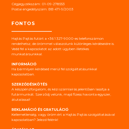
Cégjegyzékszám: 01-09-278553
Postai engedélyszám: BB 471-9/2003
FONTOS
Hajtás Pajtás futárt a +36 1 327-9000-es telefonszámon
rendelhetsz, de örömmel válaszolunk különleges kérdéseidre is.
Vedd fel a kapcsolatot az adott ügyben illetékes
munkatársunkkal.
INFORMÁCIÓ
Ha bármilyen kérdésed merül fel szolgáltatásunkkal
kapcsolatban.
SZERZŐDÉSKÖTÉS
A készpénzforgalom, és kézi számlaírás jelentősen lassítja a
futármunkát. Szerződj velünk, majd fizess havonta egyszer,
átutalással!
REKLAMÁCIÓ ÉS GRATULÁCIÓ
Kellemetlenség, vagy öröm ért a Hajtás Pajtás szolgáltatásával
kapcsolatban? Jelezd felénk!