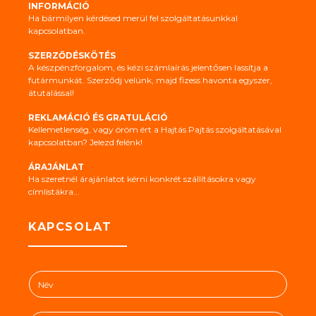
INFORMÁCIÓ
Ha bármilyen kérdésed merül fel szolgáltatásunkkal
kapcsolatban.
SZERZŐDÉSKÖTÉS
A készpénzforgalom, és kézi számlaírás jelentősen lassítja a
futármunkát. Szerződj velünk, majd fizess havonta egyszer,
átutalással!
REKLAMÁCIÓ ÉS GRATULÁCIÓ
Kellemetlenség, vagy öröm ért a Hajtás Pajtás szolgáltatásával
kapcsolatban? Jelezd felénk!
ÁRAJÁNLAT
Ha szeretnél árajánlatot kérni konkrét szállításokra vagy
címlistákra...
KAPCSOLAT
N
é
v