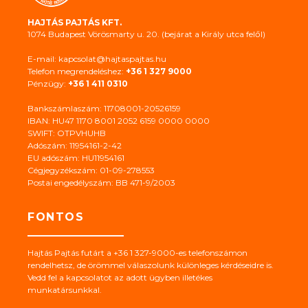
HAJTÁS PAJTÁS KFT.
1074 Budapest Vörösmarty u. 20. (bejárat a Király utca felől)
E-mail: kapcsolat@hajtaspajtas.hu
Telefon megrendeléshez:
+36 1 327 9000
Pénzügy:
+36 1 411 0310
Bankszámlaszám: 11708001-20526159
IBAN: HU47 1170 8001 2052 6159 0000 0000
SWIFT: OTPVHUHB
Adószám: 11954161-2-42
EU adószám: HU11954161
Cégjegyzékszám: 01-09-278553
Postai engedélyszám: BB 471-9/2003
FONTOS
Hajtás Pajtás futárt a +36 1 327-9000-es telefonszámon
rendelhetsz, de örömmel válaszolunk különleges kérdéseidre is.
Vedd fel a kapcsolatot az adott ügyben illetékes
munkatársunkkal.