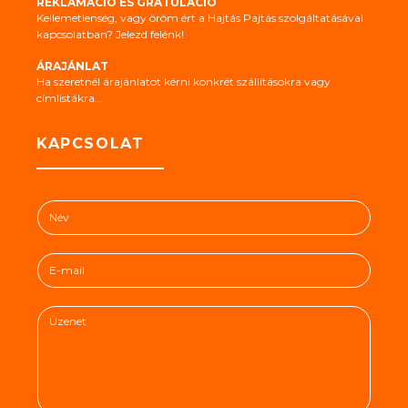
REKLAMÁCIÓ ÉS GRATULÁCIÓ
Kellemetlenség, vagy öröm ért a Hajtás Pajtás szolgáltatásával
kapcsolatban? Jelezd felénk!
ÁRAJÁNLAT
Ha szeretnél árajánlatot kérni konkrét szállításokra vagy
címlistákra...
KAPCSOLAT
N
é
v
E
*
-
m
Ü
a
z
i
e
l
n
*
e
t