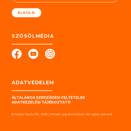
*
ELKÜLD
SZÓSÖLMÉDIA
ADATVÉDELEM
ÁLTALÁNOS SZERZŐDÉSI FELTÉTELEK
ADATKEZELÉSI TÁJÉKOZTATÓ
© Hajtás Pajtás Kft., 2026 | Minden jog fenntartva | All rights reserved