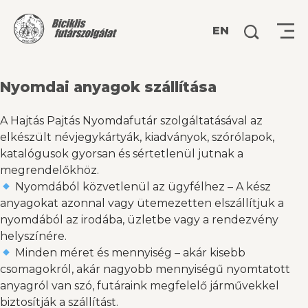
Keresés:
EN
Nyomdai anyagok szállítása
A Hajtás Pajtás Nyomdafutár szolgáltatásával az
elkészült névjegykártyák, kiadványok, szórólapok,
katalógusok gyorsan és sértetlenül jutnak a
megrendelőkhöz.
Nyomdából közvetlenül az ügyfélhez – A kész
anyagokat azonnal vagy ütemezetten elszállítjuk a
nyomdából az irodába, üzletbe vagy a rendezvény
helyszínére.
Minden méret és mennyiség – akár kisebb
csomagokról, akár nagyobb mennyiségű nyomtatott
anyagról van szó, futáraink megfelelő járművekkel
biztosítják a szállítást.