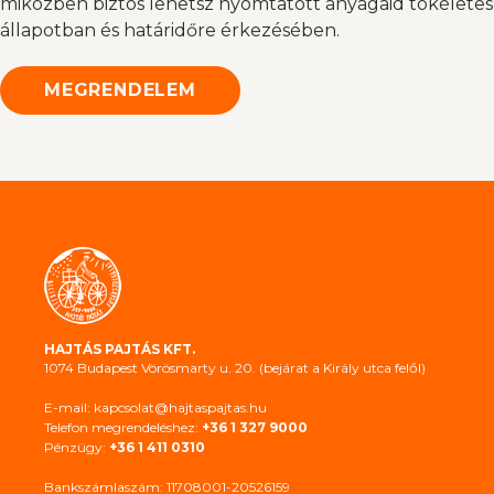
miközben biztos lehetsz nyomtatott anyagaid tökéletes
állapotban és határidőre érkezésében.
MEGRENDELEM
HAJTÁS PAJTÁS KFT.
1074 Budapest Vörösmarty u. 20. (bejárat a Király utca felől)
E-mail: kapcsolat@hajtaspajtas.hu
Telefon megrendeléshez:
+36 1 327 9000
Pénzügy:
+36 1 411 0310
Bankszámlaszám: 11708001-20526159