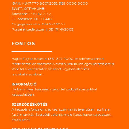
IBAN: HU47 1170 8001 2052 6159 0000 0000
SWIFT: OTPVHUHB
Adószám: 11954161-2-42
EU adószám: HU11954161
Cégjegyzékszám: 01-09-278553
Postai engedélyszám: BB 471-9/2003
FONTOS
Hajtás Pajtás futárt a +36 1 327-9000-es telefonszámon
rendelhetsz, de örömmel válaszolunk különleges kérdéseidre is.
Vedd fel a kapcsolatot az adott ügyben illetékes
munkatársunkkal.
INFORMÁCIÓ
Ha bármilyen kérdésed merül fel szolgáltatásunkkal
kapcsolatban.
SZERZŐDÉSKÖTÉS
A készpénzforgalom, és kézi számlaírás jelentősen lassítja a
futármunkát. Szerződj velünk, majd fizess havonta egyszer,
átutalással!