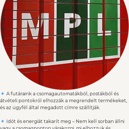
A futáraink a csomagautomatákból, postákból és
átvételi pontokról elhozzák a megrendelt termékeket,
és az ügyfél által megadott címre szállítják.
Időt és energiát takarít meg – Nem kell sorban állni
vagy a csomagponton várakozni, mi elhozzuk és