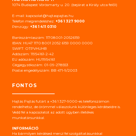
1074 Budapest Vörösmarty u. 20. (bejárat a Király utca felől)
E-mail: kapcsolat@hajtaspajtas.hu
Telefon megrendeléshez:
+36 1 327 9000
Pénzügy:
+36 1 411 0310
Bankszámlaszám: 11708001-20526159
IBAN: HU47 1170 8001 2052 6159 0000 0000
SWIFT: OTPVHUHB
Adószám: 11954161-2-42
EU adószám: HU11954161
Cégjegyzékszám: 01-09-278553
Postai engedélyszám: BB 471-9/2003
FONTOS
Hajtás Pajtás futárt a +36 1 327-9000-es telefonszámon
rendelhetsz, de örömmel válaszolunk különleges kérdéseidre is.
Vedd fel a kapcsolatot az adott ügyben illetékes
munkatársunkkal.
INFORMÁCIÓ
Ha bármilyen kérdésed merül fel szolgáltatásunkkal