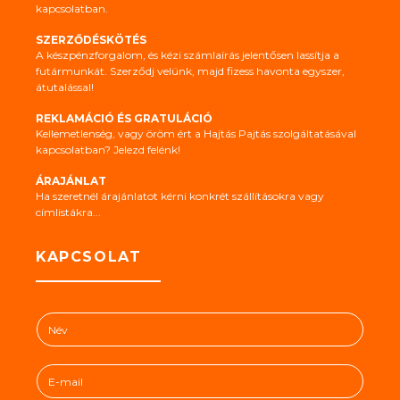
kapcsolatban.
SZERZŐDÉSKÖTÉS
A készpénzforgalom, és kézi számlaírás jelentősen lassítja a
futármunkát. Szerződj velünk, majd fizess havonta egyszer,
átutalással!
REKLAMÁCIÓ ÉS GRATULÁCIÓ
Kellemetlenség, vagy öröm ért a Hajtás Pajtás szolgáltatásával
kapcsolatban? Jelezd felénk!
ÁRAJÁNLAT
Ha szeretnél árajánlatot kérni konkrét szállításokra vagy
címlistákra...
KAPCSOLAT
N
é
v
E
*
-