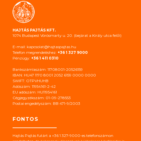
HAJTÁS PAJTÁS KFT.
1074 Budapest Vörösmarty u. 20. (bejárat a Király utca felől)
E-mail: kapcsolat@hajtaspajtas.hu
Telefon megrendeléshez:
+36 1 327 9000
Pénzügy:
+36 1 411 0310
Bankszámlaszám: 11708001-20526159
IBAN: HU47 1170 8001 2052 6159 0000 0000
SWIFT: OTPVHUHB
Adószám: 11954161-2-42
EU adószám: HU11954161
Cégjegyzékszám: 01-09-278553
Postai engedélyszám: BB 471-9/2003
FONTOS
Hajtás Pajtás futárt a +36 1 327-9000-es telefonszámon