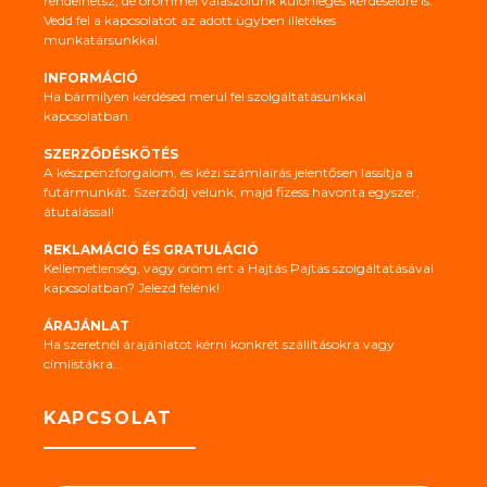
rendelhetsz, de örömmel válaszolunk különleges kérdéseidre is.
Vedd fel a kapcsolatot az adott ügyben illetékes
munkatársunkkal.
INFORMÁCIÓ
Ha bármilyen kérdésed merül fel szolgáltatásunkkal
kapcsolatban.
SZERZŐDÉSKÖTÉS
A készpénzforgalom, és kézi számlaírás jelentősen lassítja a
futármunkát. Szerződj velünk, majd fizess havonta egyszer,
átutalással!
REKLAMÁCIÓ ÉS GRATULÁCIÓ
Kellemetlenség, vagy öröm ért a Hajtás Pajtás szolgáltatásával
kapcsolatban? Jelezd felénk!
ÁRAJÁNLAT
Ha szeretnél árajánlatot kérni konkrét szállításokra vagy
címlistákra...
KAPCSOLAT