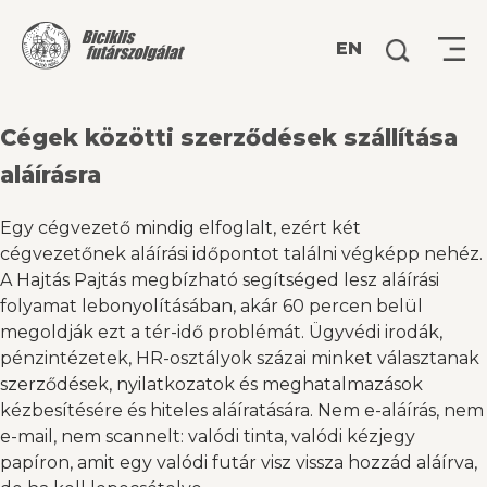
Keresés:
EN
Cégek közötti szerződések szállítása
aláírásra
Egy cégvezető mindig elfoglalt, ezért két
cégvezetőnek aláírási időpontot találni végképp nehéz.
A Hajtás Pajtás megbízható segítséged lesz aláírási
folyamat lebonyolításában, akár 60 percen belül
megoldják ezt a tér-idő problémát. Ügyvédi irodák,
pénzintézetek, HR-osztályok százai minket választanak
szerződések, nyilatkozatok és meghatalmazások
kézbesítésére és hiteles aláíratására. Nem e-aláírás, nem
e-mail, nem scannelt: valódi tinta, valódi kézjegy
papíron, amit egy valódi futár visz vissza hozzád aláírva,