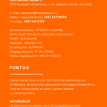
HAJTÁS PAJTÁS KFT.
1074 Budapest Vörösmarty u. 20. (bejárat a Király utca felől)
E-mail: kapcsolat@hajtaspajtas.hu
Telefon megrendeléshez:
+36 1 327 9000
Pénzügy:
+36 1 411 0310
Bankszámlaszám: 11708001-20526159
IBAN: HU47 1170 8001 2052 6159 0000 0000
SWIFT: OTPVHUHB
Adószám: 11954161-2-42
EU adószám: HU11954161
Cégjegyzékszám: 01-09-278553
Postai engedélyszám: BB 471-9/2003
FONTOS
Hajtás Pajtás futárt a +36 1 327-9000-es telefonszámon
rendelhetsz, de örömmel válaszolunk különleges kérdéseidre is.
Vedd fel a kapcsolatot az adott ügyben illetékes
munkatársunkkal.
INFORMÁCIÓ
Ha bármilyen kérdésed merül fel szolgáltatásunkkal