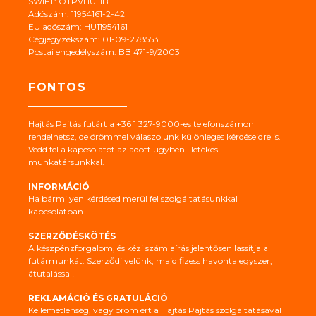
SWIFT: OTPVHUHB
Adószám: 11954161-2-42
EU adószám: HU11954161
Cégjegyzékszám: 01-09-278553
Postai engedélyszám: BB 471-9/2003
FONTOS
Hajtás Pajtás futárt a +36 1 327-9000-es telefonszámon
rendelhetsz, de örömmel válaszolunk különleges kérdéseidre is.
Vedd fel a kapcsolatot az adott ügyben illetékes
munkatársunkkal.
INFORMÁCIÓ
Ha bármilyen kérdésed merül fel szolgáltatásunkkal
kapcsolatban.
SZERZŐDÉSKÖTÉS
A készpénzforgalom, és kézi számlaírás jelentősen lassítja a
futármunkát. Szerződj velünk, majd fizess havonta egyszer,
átutalással!
REKLAMÁCIÓ ÉS GRATULÁCIÓ
Kellemetlenség, vagy öröm ért a Hajtás Pajtás szolgáltatásával