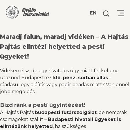
Keresés:
EN
Maradj falun, maradj vidéken – A Hajtás
Pajtás elintézi helyetted a pesti
ügyeket!
Vidéken élsz, de egy hivatalos ügy miatt fel kellene
utaznod Budapestre?
Idő, pénz, sorban állás
–
ráadásul egy aláírás vagy papír beadás miatt? Van ennél
jobb megoldás.
Bízd ránk a pesti ügyintézést!
A Hajtás Pajtás
budapesti futárszolgálat
, de nemcsak
csomagokat szállít –
Budapesti hivatali ügyeket is
elintézünk helyetted
, ha szükséges