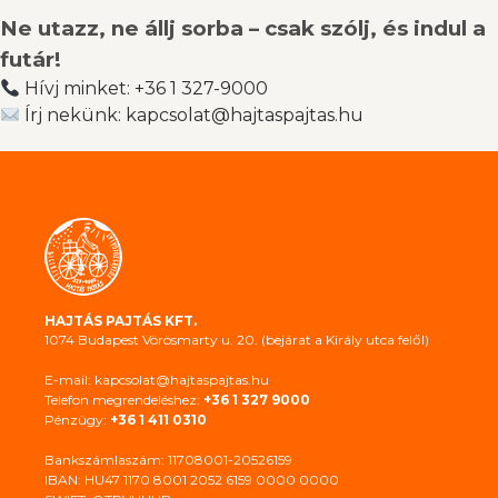
Ne utazz, ne állj sorba – csak szólj, és indul a
futár!
Hívj minket: +36 1 327-9000
Írj nekünk: kapcsolat@hajtaspajtas.hu
HAJTÁS PAJTÁS KFT.
1074 Budapest Vörösmarty u. 20. (bejárat a Király utca felől)
E-mail: kapcsolat@hajtaspajtas.hu
Telefon megrendeléshez:
+36 1 327 9000
Pénzügy:
+36 1 411 0310
Bankszámlaszám: 11708001-20526159
IBAN: HU47 1170 8001 2052 6159 0000 0000