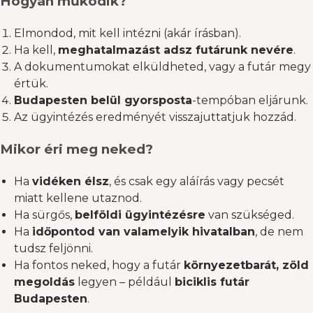
Hogyan működik?
Elmondod, mit kell intézni (akár írásban).
Ha kell,
meghatalmazást adsz futárunk nevére
.
A dokumentumokat elküldheted, vagy a futár megy
értük.
Budapesten belül gyorsposta
-tempóban eljárunk.
Az ügyintézés eredményét visszajuttatjuk hozzád.
Mikor éri meg neked?
Ha
vidéken élsz
, és csak egy aláírás vagy pecsét
miatt kellene utaznod.
Ha sürgős,
belföldi ügyintézésre
van szükséged.
Ha
időpontod van valamelyik hivatalban
, de nem
tudsz feljönni.
Ha fontos neked, hogy a futár
környezetbarát, zöld
megoldás
legyen – például
biciklis futár
Budapesten
.