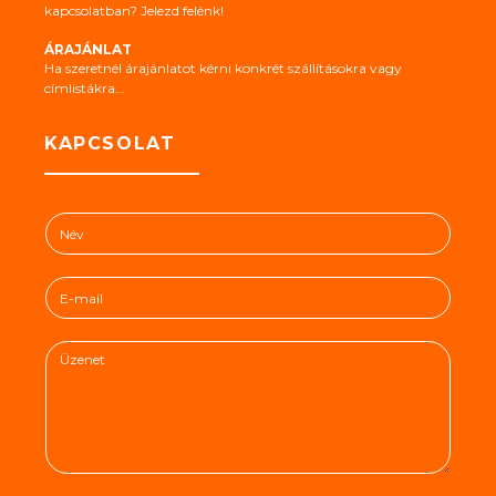
kapcsolatban? Jelezd felénk!
ÁRAJÁNLAT
Ha szeretnél árajánlatot kérni konkrét szállításokra vagy
címlistákra...
KAPCSOLAT
N
é
v
E
*
-
m
Ü
a
z
i
e
l
n
*
e
t
*