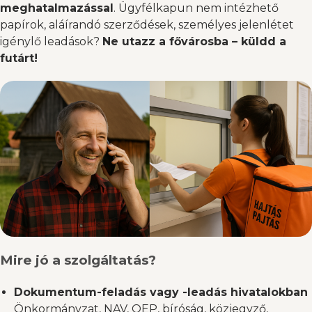
meghatalmazással
. Ügyfélkapun nem intézhető
papírok, aláírandó szerződések, személyes jelenlétet
igénylő leadások?
Ne utazz a fővárosba – küldd a
futárt!
Mire jó a szolgáltatás?
Dokumentum-feladás vagy -leadás hivatalokban
Önkormányzat, NAV, OEP, bíróság, közjegyző,