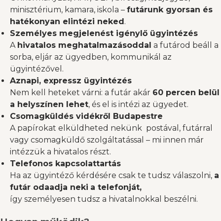
minisztérium, kamara, iskola –
futárunk gyorsan és
hatékonyan elintézi neked
.
Személyes megjelenést igénylő ügyintézés
A
hivatalos meghatalmazásoddal
a futárod beáll a
sorba, eljár az ügyedben, kommunikál az
ügyintézővel.
Aznapi, expressz ügyintézés
Nem kell heteket várni: a futár akár
60 percen belül
a helyszínen lehet
, és el is intézi az ügyedet.
Csomagküldés vidékről Budapestre
A papírokat elküldheted nekünk postával, futárral
vagy csomagküldő szolgáltatással – mi innen már
intézzük a hivatalos részt.
Telefonos kapcsolattartás
Ha az ügyintéző kérdésére csak te tudsz válaszolni,
a
futár odaadja
neki
a telefonját,
így személyesen tudsz a hivatalnokkal beszélni.