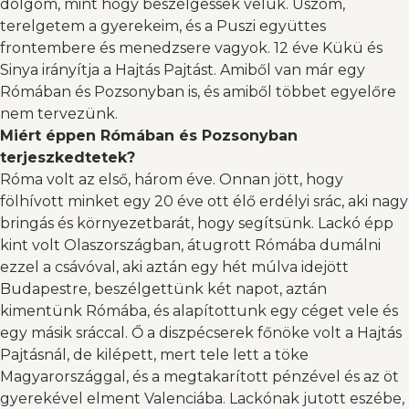
dolgom, mint hogy beszélgessek velük. Úszom,
terelgetem a gyerekeim, és a Puszi együttes
frontembere és menedzsere vagyok. 12 éve Kükü és
Sinya irányítja a Hajtás Pajtást. Amiből van már egy
Rómában és Pozsonyban is, és amiből többet egyelőre
nem tervezünk.
Miért éppen Rómában és Pozsonyban
terjeszkedtetek?
Róma volt az első, három éve. Onnan jött, hogy
fölhívott minket egy 20 éve ott élő erdélyi srác, aki nagy
bringás és környezetbarát, hogy segítsünk. Lackó épp
kint volt Olaszországban, átugrott Rómába dumálni
ezzel a csávóval, aki aztán egy hét múlva idejött
Budapestre, beszélgettünk két napot, aztán
kimentünk Rómába, és alapítottunk egy céget vele és
egy másik sráccal. Ő a diszpécserek főnöke volt a Hajtás
Pajtásnál, de kilépett, mert tele lett a töke
Magyarországgal, és a megtakarított pénzével és az öt
gyerekével elment Valenciába. Lackónak jutott eszébe,