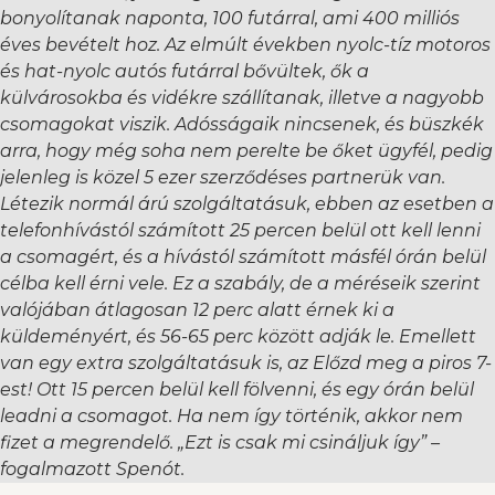
bonyolítanak naponta, 100 futárral, ami 400 milliós
éves bevételt hoz. Az elmúlt években nyolc-tíz motoros
és hat-nyolc autós futárral bővültek, ők a
külvárosokba és vidékre szállítanak, illetve a nagyobb
csomagokat viszik. Adósságaik nincsenek, és büszkék
arra, hogy még soha nem perelte be őket ügyfél, pedig
jelenleg is közel 5 ezer szerződéses partnerük van.
Létezik normál árú szolgáltatásuk, ebben az esetben a
telefonhívástól számított 25 percen belül ott kell lenni
a csomagért, és a hívástól számított másfél órán belül
célba kell érni vele. Ez a szabály, de a méréseik szerint
valójában átlagosan 12 perc alatt érnek ki a
küldeményért, és 56-65 perc között adják le. Emellett
van egy extra szolgáltatásuk is, az Előzd meg a piros 7-
est! Ott 15 percen belül kell fölvenni, és egy órán belül
leadni a csomagot. Ha nem így történik, akkor nem
fizet a megrendelő. „Ezt is csak mi csináljuk így” –
fogalmazott Spenót.