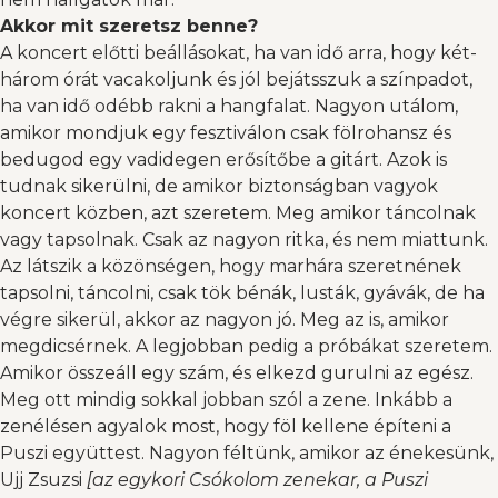
Akkor mit szeretsz benne?
A koncert előtti beállásokat, ha van idő arra, hogy két-
három órát vacakoljunk és jól bejátsszuk a színpadot,
ha van idő odébb rakni a hangfalat. Nagyon utálom,
amikor mondjuk egy fesztiválon csak fölrohansz és
bedugod egy vadidegen erősítőbe a gitárt. Azok is
tudnak sikerülni, de amikor biztonságban vagyok
koncert közben, azt szeretem. Meg amikor táncolnak
vagy tapsolnak. Csak az nagyon ritka, és nem miattunk.
Az látszik a közönségen, hogy marhára szeretnének
tapsolni, táncolni, csak tök bénák, lusták, gyávák, de ha
végre sikerül, akkor az nagyon jó. Meg az is, amikor
megdicsérnek. A legjobban pedig a próbákat szeretem.
Amikor összeáll egy szám, és elkezd gurulni az egész.
Meg ott mindig sokkal jobban szól a zene. Inkább a
zenélésen agyalok most, hogy föl kellene építeni a
Puszi együttest. Nagyon féltünk, amikor az énekesünk,
Ujj Zsuzsi
[az egykori Csókolom zenekar, a Puszi