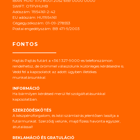
IBAN: HU47 1170 8001 2052 6159 0000 0000
SWIFT: OTPVHUHB
Adószám: 11954161-2-42
EU adószám: HU11954161
Cégjegyzékszám: 01-09-278553
Postai engedélyszám: BB 471-9/2003
FONTOS
Hajtás Pajtás futárt a +36 1 327-9000-es telefonszámon
rendelhetsz, de örömmel válaszolunk különleges kérdéseidre is.
Vedd fel a kapcsolatot az adott ügyben illetékes
munkatársunkkal.
INFORMÁCIÓ
Ha bármilyen kérdésed merül fel szolgáltatásunkkal
kapcsolatban.
SZERZŐDÉSKÖTÉS
A készpénzforgalom, és kézi számlaírás jelentősen lassítja a
futármunkát. Szerződj velünk, majd fizess havonta egyszer,
átutalással!
REKLAMÁCIÓ ÉS GRATULÁCIÓ