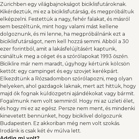
Zürichben egy világbajnokságot biciklisfutároknak.
Kikérdeztük, mi ez a biciklisfutárság, és megpróbáltuk
elképzelni. Festettük a nagy, fehér falakat, és másról
sem beszéltünk, mint hogy valami mást kellene
dolgoznunk, és mi lenne, ha megpróbálnánk ezt a
biciklisfutárságot, nem kell hozzá semmi. Abból a 30
ezer forintból, amit a lakásfelújításért kaptunk,
csináltuk meg a céget és a szórólapokat 1993 őszén.
Biciklire már nem maradt, úgyhogy kértünk kölcsön
kettőt: egy campinget és egy szovjet kerékpárt.
Elkezdtünk a Rózsadombon szórólapozni, meg olyan
helyeken, ahol gazdagok laknak, mert azt hittük, hogy
majd ők fognak küldözgetni ajándékokat vagy bármit.
Fogalmunk nem volt semmiről. Hogy mi az üzleti élet,
és hogy mi ez az egész. Persze nem ment, és mindenki
kinevetett bennünket, hogy biciklivel dolgozunk
Budapesten. Ez akkoriban még nem volt szokás.
Irodánk is csak két év múlva lett.
Addig mi volt?