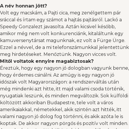
A név honnan jött?
Volt egy macskám, a Pajti cica, meg zenélgettem pár
sráccal és írtam egy számot a hajtás pajtásról. Lackó a
Speedy Gonzalezt javasolta. Aztán kicsivel később,
amikor még nem volt konkurenciánk, kitaláltunk egy
kamuversenytársat magunknak, ez volt a Fürge Ürge.
Ezzel a névvel, de a mi telefonszámunkkal jelentettünk
meg hirdetéseket. Menőztünk. Nagyon vicces volt.
Mitől voltatok ennyire magabiztosak?
Éreztük, hogy egy nagyon jó dologban vagyunk benne,
hogy érdemes csinálni. Az amúgy is egy nagyon jó
időszak volt Magyarországon: a rendszerváltás után
még mindenki azt hitte, itt majd valami csoda történik,
nyugatiak leszünk, és minden megváltozik. Sok külföldi
költözött akkoriban Budapestre, tele volt a város
amerikaiakkal, németekkel, akik szintén azt hitték, itt
valami nagyon jó dolog fog történni, és akik azóta le is
koptak. De akkor nagyon pörgős és pozitív volt minden.