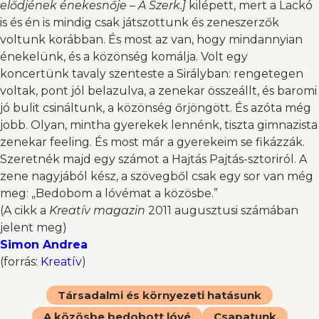
elődjének énekesnője – A Szerk.]
kilépett, mert a Lackó
is és én is mindig csak játszottunk és zeneszerzők
voltunk korábban. És most az van, hogy mindannyian
énekelünk, és a közönség komálja. Volt egy
koncertünk tavaly szenteste a Sirályban: rengetegen
voltak, pont jól belazulva, a zenekar összeállt, és baromi
jó bulit csináltunk, a közönség őrjöngött. És azóta még
jobb. Olyan, mintha gyerekek lennénk, tiszta gimnazista
zenekar feeling. És most már a gyerekeim se fikázzák.
Szeretnék majd egy számot a Hajtás Pajtás-sztoriról. A
zene nagyjából kész, a szövegből csak egy sor van még
meg: „Bedobom a lóvémat a közösbe.”
(A cikk a
Kreatív magazin
2011 augusztusi számában
jelent meg)
Simon Andrea
(forrás:
Kreatív
)
Társadalmi és környezeti hatásunk
A közösbe bedobott lóvé
Csapatunk