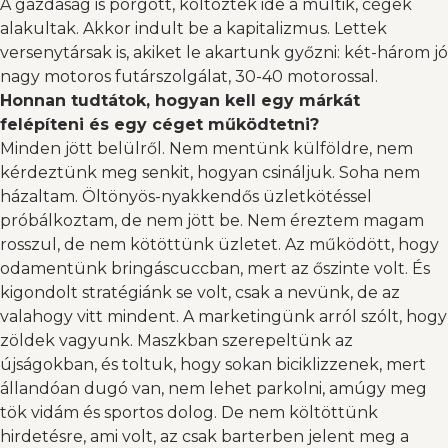
A gazdaság is pörgött, költöztek ide a multik, cégek
alakultak. Akkor indult be a kapitalizmus. Lettek
versenytársak is, akiket le akartunk győzni: két-három jó
nagy motoros futárszolgálat, 30-40 motorossal.
Honnan tudtátok, hogyan kell egy márkát
felépíteni és egy céget működtetni?
Minden jött belülről. Nem mentünk külföldre, nem
kérdeztünk meg senkit, hogyan csináljuk. Soha nem
házaltam. Öltönyös-nyakkendős üzletkötéssel
próbálkoztam, de nem jött be. Nem éreztem magam
rosszul, de nem kötöttünk üzletet. Az működött, hogy
odamentünk bringáscuccban, mert az őszinte volt. És
kigondolt stratégiánk se volt, csak a nevünk, de az
valahogy vitt mindent. A marketingünk arról szólt, hogy
zöldek vagyunk. Maszkban szerepeltünk az
újságokban, és toltuk, hogy sokan biciklizzenek, mert
állandóan dugó van, nem lehet parkolni, amúgy meg
tök vidám és sportos dolog. De nem költöttünk
hirdetésre, ami volt, az csak barterben jelent meg a