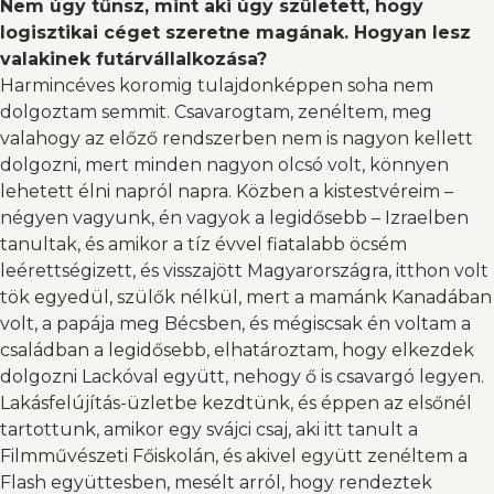
Nem úgy tűnsz, mint aki úgy született, hogy
logisztikai céget szeretne magának. Hogyan lesz
valakinek futárvállalkozása?
Harmincéves koromig tulajdonképpen soha nem
dolgoztam semmit. Csavarogtam, zenéltem, meg
valahogy az előző rendszerben nem is nagyon kellett
dolgozni, mert minden nagyon olcsó volt, könnyen
lehetett élni napról napra. Közben a kistestvéreim –
négyen vagyunk, én vagyok a legidősebb – Izraelben
tanultak, és amikor a tíz évvel fiatalabb öcsém
leérettségizett, és visszajött Magyarországra, itthon volt
tök egyedül, szülők nélkül, mert a mamánk Kanadában
volt, a papája meg Bécsben, és mégiscsak én voltam a
családban a legidősebb, elhatároztam, hogy elkezdek
dolgozni Lackóval együtt, nehogy ő is csavargó legyen.
Lakásfelújítás-üzletbe kezdtünk, és éppen az elsőnél
tartottunk, amikor egy svájci csaj, aki itt tanult a
Filmművészeti Főiskolán, és akivel együtt zenéltem a
Flash együttesben, mesélt arról, hogy rendeztek