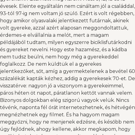
évesek. Eleinte egyáltalán nem csináltam jól a családdal,
93-tól 97-ig nem voltam jó szülő. Ezért is volt régebben,
hogy amikor olyasvalaki jelentkezett futárnak, akinek
volt gyereke, azzal azért alaposan meggondoltattuk,
érdemes-e elvállalnia a melót, mert a magam
példájából tudtam, milyen egyszerre biciklisfutárkodni
és gyereket nevelni. Hogy este hazamész, és a kádba
nem tudsz beülni, nem hogy még a gyerekeddel
foglalkozz. De nem küldtük el a gyerekes
jelentkezőket, sőt, amíg a gyermektelenek a bevétel 60
százalékát kapták kézhez, addig a gyerekesek 70-et. De
visszatérve: nagyon jó a viszonyom a gyerekeimmel,
páros héten öt napot, páratlanon kettőt vannak velem.
Bizonyos dolgokban elég szigorú vagyok velük. Nincs
tévénk, naponta fél órát internetezhetnek, és hétvégén
megnézhetnek egy filmet. És ha hagyom magam
meggyőzni, hogy ne menjenek edzésre, és később nem
úgy fejlődnek, ahogy kellene, akkor megkapom, hogy