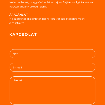
Kellemetlenség, vagy öröm ért a Hajtás Pajtás szolgáltatásával
kapcsolatban? Jelezd felénk!
ÁRAJÁNLAT
Ha szeretnél árajánlatot kérni konkrét szállításokra vagy
címlistákra...
KAPCSOLAT
N
é
v
E
*
-
m
Ü
a
z
i
e
l
n
*
e
t