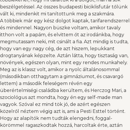
beszélgetéssel. Az összes budapesti biciklisfutár tőlünk
vált ki, mindenkit mi tanítottunk meg a szakmára.
A többiek már egy kész dolgot kaptak, tarifarendszerrel
és mindennel. Nagyon büszke voltam, amikor tavaly
itthon volt a papám, és elvittem őt az irodánkba, hogy
megmutassam neki, mit csinált a fia. Azt mindig is tudta,
hogy van egy nagy cég, de azt hiszem, lepukkant
drogtanyának képzelte. Aztán látta, hogy tisztaság van,
növények, egészen olyan, mint egy rendes munkahely.
Meg az is klassz volt, amikor a nyolc általánosommal
(másodikban otthagytam a gimnáziumot, és csavargó
lettem) a második feleségem révén egy
überértelmiségi családba kerültem, és Herczog Mari, a
szociológus azt mondta, hogy én egy self-made man
vagyok. Szóval ez mind tök jó, de azért egészen
közelről néztem végig azt is, ami a Pesti Esttel történt.
Hogy az alapítók nem tudták elengedni, foggal-
körömmel ragaszkodtak hozzá, harcoltak érte, aztán