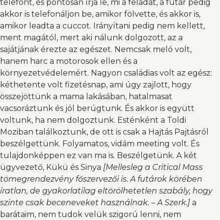
telefont, és pontosan írja le, mi a feladat, a futár pedig
akkor is telefonáljon be, amikor fölvette, és akkor is,
amikor leadta a cuccot. Irányítani pedig nem kellett,
ment magától, mert aki nálunk dolgozott, az a
sajátjának érezte az egészet. Nemcsak meló volt,
hanem harc a motorosok ellen és a
környezetvédelemért. Nagyon családias volt az egész:
kéthetente volt fizetésnap, ami úgy zajlott, hogy
összejöttünk a mama lakásában, hatalmasat
vacsoráztunk és jól berúgtunk. És akkor is együtt
voltunk, ha nem dolgoztunk. Esténként a Toldi
Moziban találkoztunk, de ott is csak a Hajtás Pajtásról
beszélgettünk. Folyamatos, vidám meeting volt. És
tulajdonképpen ez van ma is. Beszélgetünk. A két
ügyvezető, Kükü és Sinya
[Mellesleg a Critical Mass
tömegrendezvény főszervezői is. A futárok körében
íratlan, de gyakorlatilag eltörölhetetlen szabály, hogy
szinte csak beceneveket használnak. – A Szerk.]
a
barátaim, nem tudok velük szigorú lenni, nem