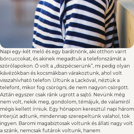
Napi egy-két meló és egy barátnőnk, aki otthon varrt
bőrcuccokat, és akinek megadtuk a telefonszámát a
szórólapokon. Ő volt a „diszpécserünk”, mi pedig olyan
kávézókban és kocsmákban várakoztunk, ahol volt
visszahívható telefon. Ültünk a Lackóval, néztük a
telefont, mikor fog csörögni, de nem nagyon csörgött.
Aztán egyszer csak ránk ugrott a sajtó. Nevünk még
nem volt, nekik meg, gondolom, témájuk, de valamiről
mégis kellett írniuk. Egy hónapon keresztül napi három
interjút adtunk, mindennap szerepeltünk valahol, tök
ingyen. Baromi magabiztosak voltunk és állati nagy volt
a szánk, nemcsak futárok voltunk, hanem