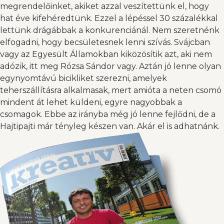
megrendelőinket, akiket azzal veszítettünk el, hogy
hat éve kifehéredtünk. Ezzel a lépéssel 30 százalékkal
lettünk drágábbak a konkurenciánál. Nem szeretnénk
elfogadni, hogy becsületesnek lenni szívás. Svájcban
vagy az Egyesült Államokban kiközösítik azt, aki nem
adózik, itt meg Rózsa Sándor vagy. Aztán jó lenne olyan
egynyomtávú bicikliket szerezni, amelyek
teherszállításra alkalmasak, mert amióta a neten csomó
mindent át lehet küldeni, egyre nagyobbak a
csomagok. Ebbe az irányba még jó lenne fejlődni, de a
Hajtipajti már tényleg készen van. Akár el is adhatnánk.