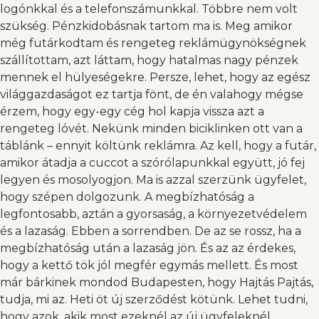
logónkkal és a telefonszámunkkal. Többre nem volt
szükség. Pénzkidobásnak tartom ma is. Meg amikor
még futárkodtam és rengeteg reklámügynökségnek
szállítottam, azt láttam, hogy hatalmas nagy pénzek
mennek el hülyeségekre. Persze, lehet, hogy az egész
világgazdaságot ez tartja fönt, de én valahogy mégse
érzem, hogy egy-egy cég hol kapja vissza azt a
rengeteg lóvét. Nekünk minden biciklinken ott van a
táblánk – ennyit költünk reklámra. Az kell, hogy a futár,
amikor átadja a cuccot a szórólapunkkal együtt, jó fej
legyen és mosolyogjon. Ma is azzal szerzünk ügyfelet,
hogy szépen dolgozunk. A megbízhatóság a
legfontosabb, aztán a gyorsaság, a környezetvédelem
és a lazaság. Ebben a sorrendben. De az se rossz, ha a
megbízhatóság után a lazaság jön. És az az érdekes,
hogy a kettő tök jól megfér egymás mellett. És most
már bárkinek mondod Budapesten, hogy Hajtás Pajtás,
tudja, mi az. Heti öt új szerződést kötünk. Lehet tudni,
hogy azok, akik most ezeknél az új ügyfeleknél