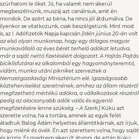
szúrhatom le őket. Jó, ha valamit nem sikerül
megbeszélnünk, muszáj azt csinálniuk, amit én
mondok. De azért az béna, ha nincs jól átdumálva. De
ilyenkor se vitatkozunk, csak beszélgetünk. Mint most
is, az I. Adófizetők Napja kapcsán
[Idén június 20-án volt
az első olyan munkanap, hogy egy átlagos magyar
munkavállaló az éves bérét terhelő adókat letudva,
már a saját nettó fizetéséért dolgozott. A Hajtás Pajtás
biciklisfutárai ez alkalomból egy hagyományteremtő,
vidám, munka utáni pikniket szerveztek a
Nemzetgazdasági Minisztérium elé. Igazságosabb
közteherviselést szeretnének, amihez az állam részéről
megfizethető mértékű adókra, a vállalkozások részéről
pedig az alacsonyabb adók valós és egyenlő
megfizetésére lenne szükség. – A Szerk.]
Kükü azt
szerette volna, ha a tortára, aminek az egyik felét
átadtuk Balog Ádám helyettes államtitkárnak, azt írjuk,
hogy
miénk és övék
. Én azt szerettem volna, hogy
saját
és közös
. És majdnem sikerült átvinni, de aztán Kükü