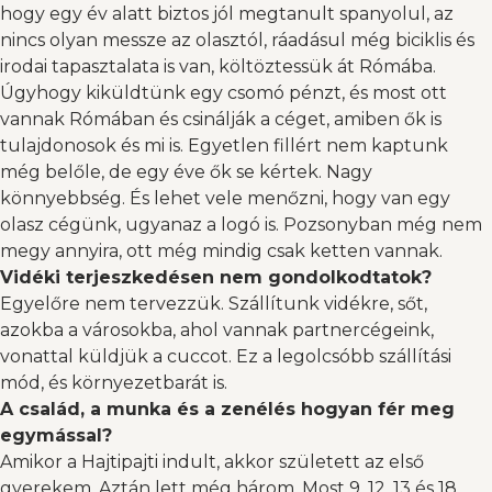
hogy egy év alatt biztos jól megtanult spanyolul, az
nincs olyan messze az olasztól, ráadásul még biciklis és
irodai tapasztalata is van, költöztessük át Rómába.
Úgyhogy kiküldtünk egy csomó pénzt, és most ott
vannak Rómában és csinálják a céget, amiben ők is
tulajdonosok és mi is. Egyetlen fillért nem kaptunk
még belőle, de egy éve ők se kértek. Nagy
könnyebbség. És lehet vele menőzni, hogy van egy
olasz cégünk, ugyanaz a logó is. Pozsonyban még nem
megy annyira, ott még mindig csak ketten vannak.
Vidéki terjeszkedésen nem gondolkodtatok?
Egyelőre nem tervezzük. Szállítunk vidékre, sőt,
azokba a városokba, ahol vannak partnercégeink,
vonattal küldjük a cuccot. Ez a legolcsóbb szállítási
mód, és környezetbarát is.
A család, a munka és a zenélés hogyan fér meg
egymással?
Amikor a Hajtipajti indult, akkor született az első
gyerekem. Aztán lett még három. Most 9, 12, 13 és 18