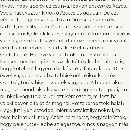
hívott, hogy a
saját
az csúnya, legyen
enyém és közös
.
Végül kiegyeztünk
nettó fizetés és adó
ban. De azt
például, hogy legyen autós futárunk is, három évig
tartott, mire átvittem. Pedig muszáj volt, mert azok a
cégek, amelyeknek kis- és nagyméretű küldeményeik is
vannak, nem tudtak velünk dolgozni, mert a nagyokat
nem tudtuk elvinni, ezért a kicsiket is autóval
szállíttatták. Hat éve van autónk a nagyobbakra, a
kicsiket meg bringával visszük. Két év kellett ahhoz is,
hogy kötelező legyen a bukósisak a futároknak. 10-15
évvel vagyok idősebb a többieknél, akiknek autózni
szentségtörés, hiszen zöldek vagyunk. A bukósisakra
meg azt mondták, elveszi a szabadságérzetet, pedig mi
punkok vagyunk! Mikor azt kérdeztem, mi lesz, ha
valaki beveri a fejét és meghal, visszakérdeztek: halál?
Hogy jut ilyen eszedbe, miért beszélsz ilyenekről, mi
nem halhatunk meg! Azért nem rossz, hogy felnőttek,
hogy belenőttek ebbe az egészbe. Nincs is nagyon más