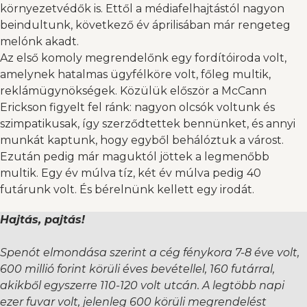
környezetvédők is. Ettől a médiafelhajtástól nagyon
beindultunk, következő év áprilisában már rengeteg
melónk akadt.
Az első komoly megrendelőnk egy fordítóiroda volt,
amelynek hatalmas ügyfélköre volt, főleg multik,
reklámügynökségek. Közülük először a McCann
Erickson figyelt fel ránk: nagyon olcsók voltunk és
szimpatikusak, így szerződtettek bennünket, és annyi
munkát kaptunk, hogy egyből behálóztuk a várost.
Ezután pedig már maguktól jöttek a legmenőbb
multik. Egy év múlva tíz, két év múlva pedig 40
futárunk volt. És bérelnünk kellett egy irodát.
Hajtás, pajtás!
Spenót elmondása szerint a cég fénykora 7-8 éve volt,
600 millió forint körüli éves bevétellel, 160 futárral,
akikből egyszerre 110-120 volt utcán. A legtöbb napi
ezer fuvar volt, jelenleg 600 körüli megrendelést