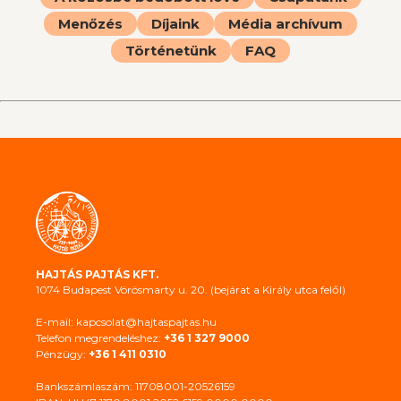
Menőzés
Díjaink
Média archívum
Történetünk
FAQ
HAJTÁS PAJTÁS KFT.
1074 Budapest Vörösmarty u. 20. (bejárat a Király utca felől)
E-mail: kapcsolat@hajtaspajtas.hu
Telefon megrendeléshez:
+36 1 327 9000
Pénzügy:
+36 1 411 0310
Bankszámlaszám: 11708001-20526159