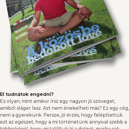
El tudnátok engedni?
Ez olyan, mint amikor írsz egy nagyon jó szöveget,
amiből sláger lesz. Azt nem énekelheti más? Ez egy cég,
nem a gyerekünk. Persze, jó érzés, hogy felépítettük
ezt az egészet, hogy a mi történetünk annyival szebb a
többiekénél, hogy mi találtuk ki a dolgot, marha sok