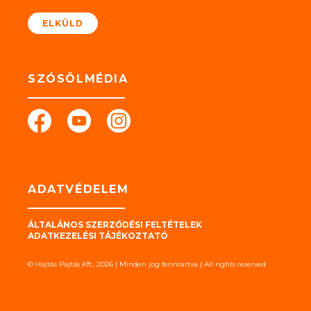
*
ELKÜLD
SZÓSÖLMÉDIA
ADATVÉDELEM
ÁLTALÁNOS SZERZŐDÉSI FELTÉTELEK
ADATKEZELÉSI TÁJÉKOZTATÓ
© Hajtás Pajtás Kft., 2026 | Minden jog fenntartva | All rights reserved