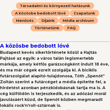
Társadalmi és környezeti hatásunk
A közösbe bedobott lóvé
Csapatunk
Menőzés
Díjaink
Média archívum
Történetünk
FAQ
A közösbe bedobott lóvé
Budapest kevés sikertörténete közül a Hajtás
Pajtásé az egyik: a város talán legismertebb
márkája, amely kétfős garázscégként indult 18 éve,
és ma már cégek ezreit szolgálja ki. A biciklis
futárszolgálat alapító-tulajdonosa, Tóth „Spenót”
Zoltán szerint a futárcéget a média építette fel, a
hirdetést azonban pénzkidobásnak tartja ma is. A
cég külföldön is terjeszkedik, és az adózási morál
javulásáért küzd, de Spenót közben megmaradt
lokális rock’n’roll-sztárnak is.