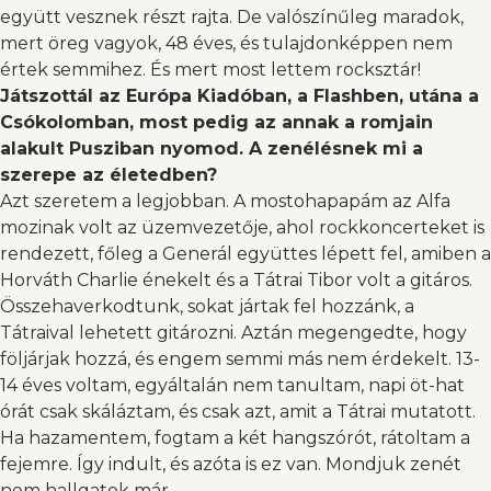
együtt vesznek részt rajta. De valószínűleg maradok,
mert öreg vagyok, 48 éves, és tulajdonképpen nem
értek semmihez. És mert most lettem rocksztár!
Játszottál az Európa Kiadóban, a Flashben, utána a
Csókolomban, most pedig az annak a romjain
alakult Pusziban nyomod. A zenélésnek mi a
szerepe az életedben?
Azt szeretem a legjobban. A mostohapapám az Alfa
mozinak volt az üzemvezetője, ahol rockkoncerteket is
rendezett, főleg a Generál együttes lépett fel, amiben a
Horváth Charlie énekelt és a Tátrai Tibor volt a gitáros.
Összehaverkodtunk, sokat jártak fel hozzánk, a
Tátraival lehetett gitározni. Aztán megengedte, hogy
följárjak hozzá, és engem semmi más nem érdekelt. 13-
14 éves voltam, egyáltalán nem tanultam, napi öt-hat
órát csak skáláztam, és csak azt, amit a Tátrai mutatott.
Ha hazamentem, fogtam a két hangszórót, rátoltam a
fejemre. Így indult, és azóta is ez van. Mondjuk zenét
nem hallgatok már.