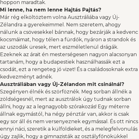
hoppon maradtak.
Mi lenne, ha nem lenne Hajtás Pajtás?
Már rég elköltöztem volna Ausztráliába vagy Új-
Zélandra a gyerekeimmel. Nem szeretem, ahogy
nálunk a csövesekkel bánnak, hogy bezárják a kedvenc
kocsmáimat, hogy télen a fürdők, nyáron a strandok és
az uszodák üresek, mert eszméletlenül drágák.
Ezeknek az árait én mesterségesen nagyon alacsonyan
tartanám, hogy a budapestiek használhassák ezt a
csodát, ezt a rengeteg jó vizet! És a családosoknak extra
kedvezményt adnék.
Ausztráliában vagy Új-Zélandon mit csinálnál?
Szegényen élnék és szörföznék. Meg sorban állnék a
zöldségesnél, mert az ausztrálok úgy tudnak sorban
állni, hogy az a legnagyobb szórakozás! Egy méterre
állnak egymástól, ha négy pénztár van, akkor is csak
egy sor áll és nem versenyeznek egymással. És ott nincs
ennyi náci, szeretik a külföldieket, és a melegfelvonulás
úgy zajlik, hogy a gimnazisták az osztályfőnökükkel