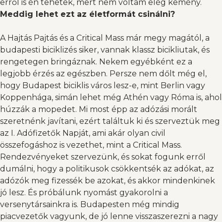
erről is én tehetek, mert nem voltam elég kemény.
Meddig lehet ezt az életformát csinálni?
A Hajtás Pajtás és a Critical Mass már megy magától, a
budapesti biciklizés siker, vannak klassz bicikliutak, és
rengetegen bringáznak. Nekem egyébként ez a
legjobb érzés az egészben. Persze nem dőlt még el,
hogy Budapest biciklis város lesz-e, mint Berlin vagy
Koppenhága, simán lehet még Athén vagy Róma is, ahol
húzzák a mopedet. Mi most épp az adózási morált
szeretnénk javítani, ezért találtuk ki és szerveztük meg
az I. Adófizetők Napját, ami akár olyan civil
összefogáshoz is vezethet, mint a Critical Mass.
Rendezvényeket szervezünk, és sokat fogunk erről
dumálni, hogy a politikusok csökkentsék az adókat, az
adózók meg fizessék be azokat, és akkor mindenkinek
jó lesz. És próbálunk nyomást gyakorolni a
versenytársainkra is. Budapesten még mindig
piacvezetők vagyunk, de jó lenne visszaszerezni a nagy