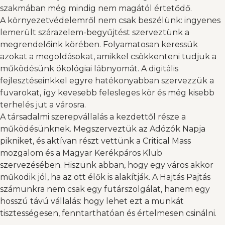
szakmában még mindig nem magától értetődő.
A környezetvédelemről nem csak beszélünk: ingyenes
lemerült szárazelem-begyűjtést szerveztünk a
megrendelőink körében. Folyamatosan keressük
azokat a megoldásokat, amikkel csökkenteni tudjuk a
működésünk ökológiai lábnyomát. A digitális
fejlesztéseinkkel egyre hatékonyabban szervezzük a
fuvarokat, így kevesebb felesleges kör és még kisebb
terhelés jut a városra.
A társadalmi szerepvállalás a kezdettől része a
működésünknek. Megszerveztük az Adózók Napja
pikniket, és aktívan részt vettünk a Critical Mass
mozgalom és a Magyar Kerékpáros Klub
szervezésében. Hiszünk abban, hogy egy város akkor
működik jól, ha az ott élők is alakítják. A Hajtás Pajtás
számunkra nem csak egy futárszolgálat, hanem egy
hosszú távú vállalás: hogy lehet ezt a munkát
tisztességesen, fenntarthatóan és értelmesen csinálni.