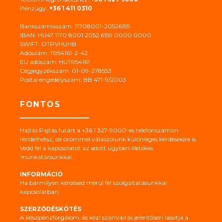
Pénzügy:
+36 1 411 0310
Bankszámlaszám: 11708001-20526159
IBAN: HU47 1170 8001 2052 6159 0000 0000
SWIFT: OTPVHUHB
Adószám: 11954161-2-42
EU adószám: HU11954161
Cégjegyzékszám: 01-09-278553
Postai engedélyszám: BB 471-9/2003
FONTOS
Hajtás Pajtás futárt a +36 1 327-9000-es telefonszámon
rendelhetsz, de örömmel válaszolunk különleges kérdéseidre is.
Vedd fel a kapcsolatot az adott ügyben illetékes
munkatársunkkal.
INFORMÁCIÓ
Ha bármilyen kérdésed merül fel szolgáltatásunkkal
kapcsolatban.
SZERZŐDÉSKÖTÉS
A készpénzforgalom, és kézi számlaírás jelentősen lassítja a