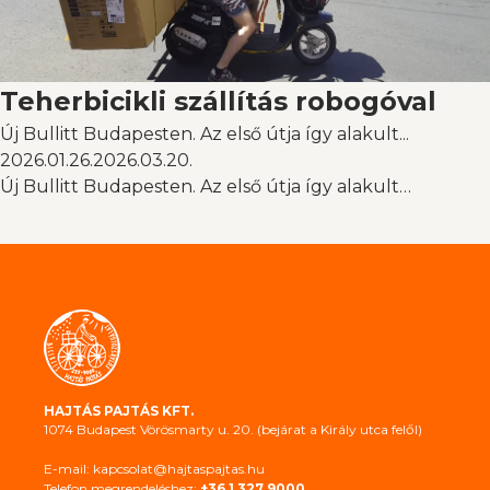
Teherbicikli szállítás robogóval
Új Bullitt Budapesten. Az első útja így alakult...
2026.01.26.
2026.03.20.
Új Bullitt Budapesten. Az első útja így alakult…
HAJTÁS PAJTÁS KFT.
1074 Budapest Vörösmarty u. 20. (bejárat a Király utca felől)
E-mail: kapcsolat@hajtaspajtas.hu
Telefon megrendeléshez:
+36 1 327 9000