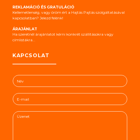
REKLAMÁCIÓ ÉS GRATULÁCIÓ
Kellemetlenség, vagy öröm ért a Hajtás Pajtás szolgáltatásával
kapcsolatban? Jelezd felénk!
ÁRAJÁNLAT
Ha szeretnél árajánlatot kérni konkrét szállításokra vagy
címlistákra...
KAPCSOLAT
N
é
v
E
*
-
m
Ü
a
z
i
e
l
n
*
e