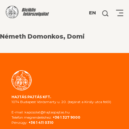
Keresés:
EN
Németh Domonkos, Domi
HAJTÁS PAJTÁS KFT.
1074 Budapest Vörösmarty u. 20. (bejárat a Király utca felől)
E-mail: kapcsolat@hajtaspajtas.hu
Telefon megrendeléshez:
+36 1 327 9000
Pénzügy:
+36 1 411 0310