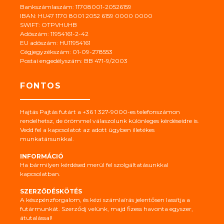
Bankszámlaszám: 11708001-20526159
IBAN: HU47 1170 8001 2052 6159 0000 0000
SWIFT: OTPVHUHB
Adószám: 11954161-2-42
EU adószám: HU11954161
Cégjegyzékszám: 01-09-278553
Postai engedélyszám: BB 471-9/2003
FONTOS
Hajtás Pajtás futárt a +36 1 327-9000-es telefonszámon
rendelhetsz, de örömmel válaszolunk különleges kérdéseidre is.
Vedd fel a kapcsolatot az adott ügyben illetékes
munkatársunkkal.
INFORMÁCIÓ
Ha bármilyen kérdésed merül fel szolgáltatásunkkal
kapcsolatban.
SZERZŐDÉSKÖTÉS
A készpénzforgalom, és kézi számlaírás jelentősen lassítja a
futármunkát. Szerződj velünk, majd fizess havonta egyszer,
átutalással!