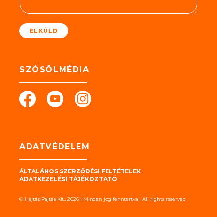
t
*
ELKÜLD
SZÓSÖLMÉDIA
ADATVÉDELEM
ÁLTALÁNOS SZERZŐDÉSI FELTÉTELEK
ADATKEZELÉSI TÁJÉKOZTATÓ
© Hajtás Pajtás Kft., 2026 | Minden jog fenntartva | All rights reserved