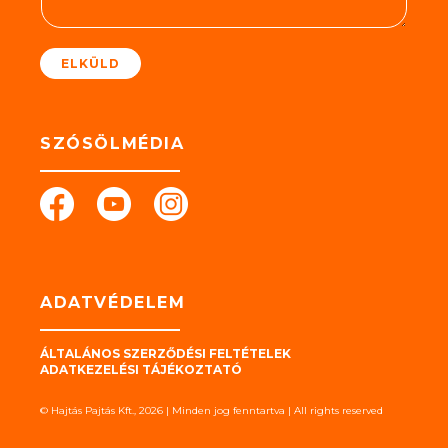
t
*
ELKÜLD
SZÓSÖLMÉDIA
ADATVÉDELEM
ÁLTALÁNOS SZERZŐDÉSI FELTÉTELEK
ADATKEZELÉSI TÁJÉKOZTATÓ
© Hajtás Pajtás Kft., 2026 | Minden jog fenntartva | All rights reserved