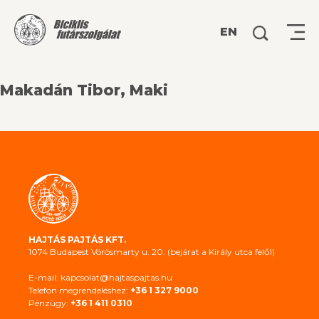
Keresés:
EN
Makadán Tibor, Maki
HAJTÁS PAJTÁS KFT.
1074 Budapest Vörösmarty u. 20. (bejárat a Király utca felől)
E-mail: kapcsolat@hajtaspajtas.hu
Telefon megrendeléshez:
+36 1 327 9000
Pénzügy:
+36 1 411 0310