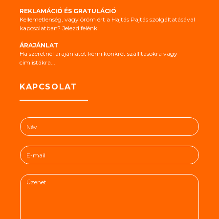
REKLAMÁCIÓ ÉS GRATULÁCIÓ
Kellemetlenség, vagy öröm ért a Hajtás Pajtás szolgáltatásával
kapcsolatban? Jelezd felénk!
ÁRAJÁNLAT
Ha szeretnél árajánlatot kérni konkrét szállításokra vagy
címlistákra...
KAPCSOLAT
N
é
v
E
*
-
m
Ü
a
z
i
e
l
n
*
e