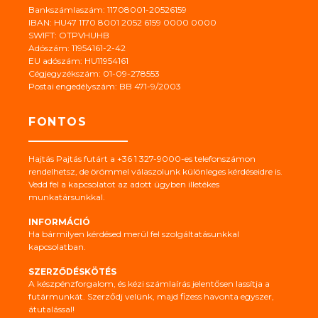
Bankszámlaszám: 11708001-20526159
IBAN: HU47 1170 8001 2052 6159 0000 0000
SWIFT: OTPVHUHB
Adószám: 11954161-2-42
EU adószám: HU11954161
Cégjegyzékszám: 01-09-278553
Postai engedélyszám: BB 471-9/2003
FONTOS
Hajtás Pajtás futárt a +36 1 327-9000-es telefonszámon
rendelhetsz, de örömmel válaszolunk különleges kérdéseidre is.
Vedd fel a kapcsolatot az adott ügyben illetékes
munkatársunkkal.
INFORMÁCIÓ
Ha bármilyen kérdésed merül fel szolgáltatásunkkal
kapcsolatban.
SZERZŐDÉSKÖTÉS
A készpénzforgalom, és kézi számlaírás jelentősen lassítja a
futármunkát. Szerződj velünk, majd fizess havonta egyszer,
átutalással!