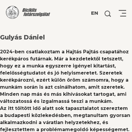
Keresés:
EN
Gulyás Dániel
2024-ben csatlakoztam a Hajtás Pajtás
csapatához
kerékpáros futárnak. Már a kezdetektől tetszett,
hogy ez a munka egyszerre igényel kitartást,
felelősségtudatot és jó helyismeretet. Szeretek
kerékpározni, ezért külön öröm számomra, hogy a
munkám során is azt csinálhatom, amit szeretek.
Minden nap más és más kihívásokat tartogat, ami
változatossá és izgalmassá teszi a munkám.
Az itt töltött idő alatt sok tapasztalatot szereztem
a budapesti közlekedésben, megtanultam gyorsan
alkalmazkodni a váratlan helyzetekhez, és
fejlesztettem a problémamegoldó képességemet.