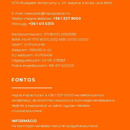
1074 Budapest Vörösmarty u. 20. (bejárat a Király utca felől)
E-mail: kapcsolat@hajtaspajtas.hu
Telefon megrendeléshez:
+36 1 327 9000
Pénzügy:
+36 1 411 0310
Bankszámlaszám: 11708001-20526159
IBAN: HU47 1170 8001 2052 6159 0000 0000
SWIFT: OTPVHUHB
Adószám: 11954161-2-42
EU adószám: HU11954161
Cégjegyzékszám: 01-09-278553
Postai engedélyszám: BB 471-9/2003
FONTOS
Hajtás Pajtás futárt a +36 1 327-9000-es telefonszámon
rendelhetsz, de örömmel válaszolunk különleges kérdéseidre is.
Vedd fel a kapcsolatot az adott ügyben illetékes
munkatársunkkal.
INFORMÁCIÓ
Ha bármilyen kérdésed merül fel szolgáltatásunkkal