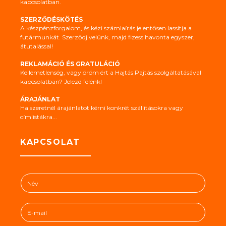
kapcsolatban.
SZERZŐDÉSKÖTÉS
A készpénzforgalom, és kézi számlaírás jelentősen lassítja a
futármunkát. Szerződj velünk, majd fizess havonta egyszer,
átutalással!
REKLAMÁCIÓ ÉS GRATULÁCIÓ
Kellemetlenség, vagy öröm ért a Hajtás Pajtás szolgáltatásával
kapcsolatban? Jelezd felénk!
ÁRAJÁNLAT
Ha szeretnél árajánlatot kérni konkrét szállításokra vagy
címlistákra...
KAPCSOLAT
N
é
v
E
*
-