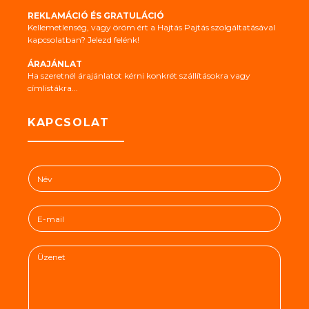
REKLAMÁCIÓ ÉS GRATULÁCIÓ
Kellemetlenség, vagy öröm ért a Hajtás Pajtás szolgáltatásával
kapcsolatban? Jelezd felénk!
ÁRAJÁNLAT
Ha szeretnél árajánlatot kérni konkrét szállításokra vagy
címlistákra...
KAPCSOLAT
N
é
v
E
*
-
m
Ü
a
z
i
e
l
n
*
e