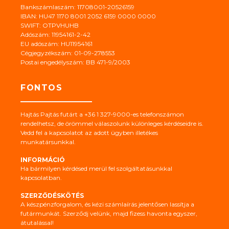
Bankszámlaszám: 11708001-20526159
IBAN: HU47 1170 8001 2052 6159 0000 0000
SWIFT: OTPVHUHB
Adószám: 11954161-2-42
EU adószám: HU11954161
Cégjegyzékszám: 01-09-278553
Postai engedélyszám: BB 471-9/2003
FONTOS
Hajtás Pajtás futárt a +36 1 327-9000-es telefonszámon
rendelhetsz, de örömmel válaszolunk különleges kérdéseidre is.
Vedd fel a kapcsolatot az adott ügyben illetékes
munkatársunkkal.
INFORMÁCIÓ
Ha bármilyen kérdésed merül fel szolgáltatásunkkal
kapcsolatban.
SZERZŐDÉSKÖTÉS
A készpénzforgalom, és kézi számlaírás jelentősen lassítja a
futármunkát. Szerződj velünk, majd fizess havonta egyszer,
átutalással!