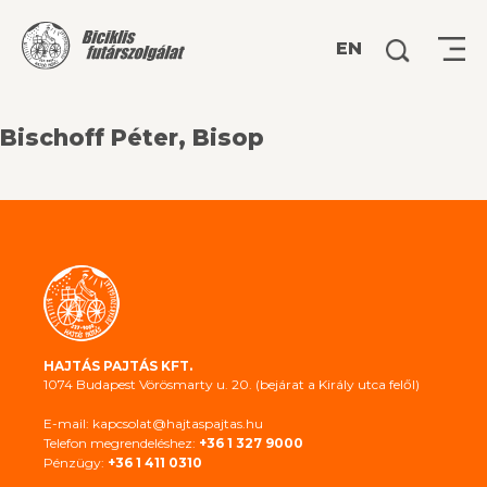
Keresés:
EN
Bischoff Péter, Bisop
HAJTÁS PAJTÁS KFT.
1074 Budapest Vörösmarty u. 20. (bejárat a Király utca felől)
E-mail: kapcsolat@hajtaspajtas.hu
Telefon megrendeléshez:
+36 1 327 9000
Pénzügy:
+36 1 411 0310