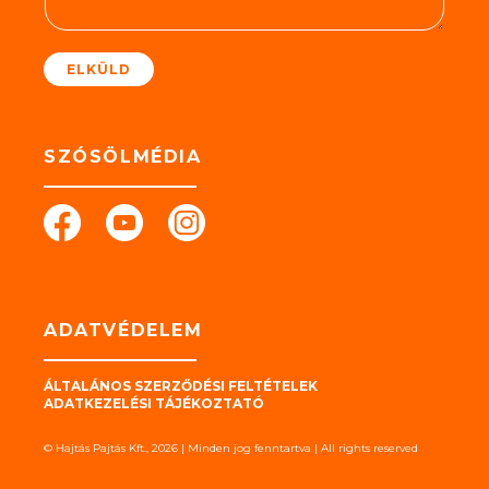
t
*
ELKÜLD
SZÓSÖLMÉDIA
ADATVÉDELEM
ÁLTALÁNOS SZERZŐDÉSI FELTÉTELEK
ADATKEZELÉSI TÁJÉKOZTATÓ
© Hajtás Pajtás Kft., 2026 | Minden jog fenntartva | All rights reserved