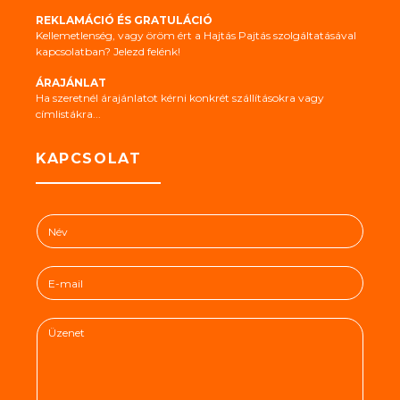
REKLAMÁCIÓ ÉS GRATULÁCIÓ
Kellemetlenség, vagy öröm ért a Hajtás Pajtás szolgáltatásával
kapcsolatban? Jelezd felénk!
ÁRAJÁNLAT
Ha szeretnél árajánlatot kérni konkrét szállításokra vagy
címlistákra...
KAPCSOLAT
N
é
v
E
*
-
m
Ü
a
z
i
e
l
n
*
e