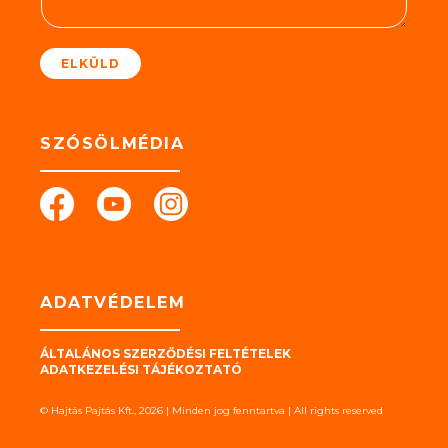
t
*
ELKÜLD
SZÓSÖLMÉDIA
ADATVÉDELEM
ÁLTALÁNOS SZERZŐDÉSI FELTÉTELEK
ADATKEZELÉSI TÁJÉKOZTATÓ
© Hajtás Pajtás Kft., 2026 | Minden jog fenntartva | All rights reserved