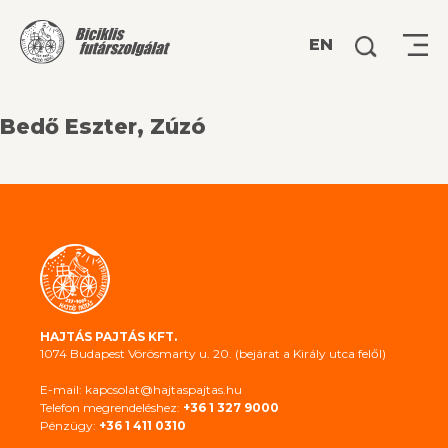
Keresés:
EN
Bedő Eszter, Zúzó
HAJTÁS PAJTÁS KFT.
1074 Budapest Vörösmarty u. 20. (bejárat a Király utca felől)
E-mail: kapcsolat@hajtaspajtas.hu
Telefon megrendeléshez:
+36 1 327 9000
Pénzügy:
+36 1 411 0310