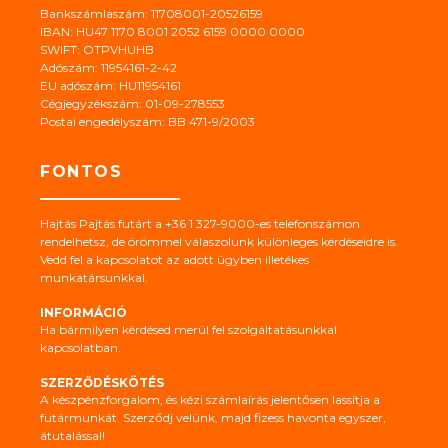
Bankszámlaszám: 11708001-20526159
IBAN: HU47 1170 8001 2052 6159 0000 0000
SWIFT: OTPVHUHB
Adószám: 11954161-2-42
EU adószám: HU11954161
Cégjegyzékszám: 01-09-278553
Postai engedélyszám: BB 471-9/2003
FONTOS
Hajtás Pajtás futárt a +36 1 327-9000-es telefonszámon
rendelhetsz, de örömmel válaszolunk különleges kérdéseidre is.
Vedd fel a kapcsolatot az adott ügyben illetékes
munkatársunkkal.
INFORMÁCIÓ
Ha bármilyen kérdésed merül fel szolgáltatásunkkal
kapcsolatban.
SZERZŐDÉSKÖTÉS
A készpénzforgalom, és kézi számlaírás jelentősen lassítja a
futármunkát. Szerződj velünk, majd fizess havonta egyszer,
átutalással!