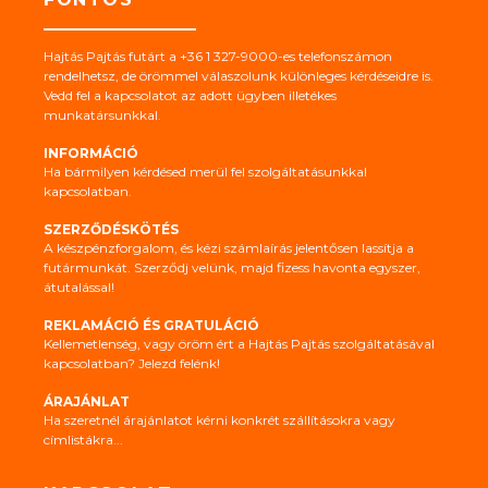
Hajtás Pajtás futárt a +36 1 327-9000-es telefonszámon
rendelhetsz, de örömmel válaszolunk különleges kérdéseidre is.
Vedd fel a kapcsolatot az adott ügyben illetékes
munkatársunkkal.
INFORMÁCIÓ
Ha bármilyen kérdésed merül fel szolgáltatásunkkal
kapcsolatban.
SZERZŐDÉSKÖTÉS
A készpénzforgalom, és kézi számlaírás jelentősen lassítja a
futármunkát. Szerződj velünk, majd fizess havonta egyszer,
átutalással!
REKLAMÁCIÓ ÉS GRATULÁCIÓ
Kellemetlenség, vagy öröm ért a Hajtás Pajtás szolgáltatásával
kapcsolatban? Jelezd felénk!
ÁRAJÁNLAT
Ha szeretnél árajánlatot kérni konkrét szállításokra vagy
címlistákra...