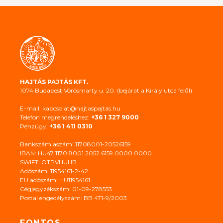
HAJTÁS PAJTÁS KFT.
1074 Budapest Vörösmarty u. 20. (bejárat a Király utca felől)
E-mail: kapcsolat@hajtaspajtas.hu
Telefon megrendeléshez:
+36 1 327 9000
Pénzügy:
+36 1 411 0310
Bankszámlaszám: 11708001-20526159
IBAN: HU47 1170 8001 2052 6159 0000 0000
SWIFT: OTPVHUHB
Adószám: 11954161-2-42
EU adószám: HU11954161
Cégjegyzékszám: 01-09-278553
Postai engedélyszám: BB 471-9/2003
FONTOS