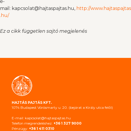
e-
mail: kapcsolat@hajtaspajtas.hu,
http://www.hajtaspajtas
.hu/
Ez a cikk független sajtó megjelenés
HAJTÁS PAJTÁS KFT.
1074 Budapest Vörösmarty u. 20. (bejárat a Király utca felől)
E-mail: kapcsolat@hajtaspajtas.hu
Telefon megrendeléshez:
+36 1 327 9000
Pénzügy:
+36 1 411 0310