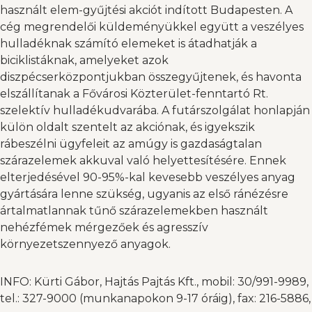
használt elem-gyűjtési akciót indított Budapesten. A
cég megrendelői küldeményükkel együtt a veszélyes
hulladéknak számító elemeket is átadhatják a
biciklistáknak, amelyeket azok
diszpécserközpontjukban összegyűjtenek, és havonta
elszállítanak a Fővárosi Közterület-fenntartó Rt.
szelektív hulladékudvarába. A futárszolgálat honlapján
külön oldalt szentelt az akciónak, és igyekszik
rábeszélni ügyfeleit az amúgy is gazdaságtalan
szárazelemek akkuval való helyettesítésére. Ennek
elterjedésével 90-95%-kal kevesebb veszélyes anyag
gyártására lenne szükség, ugyanis az első ránézésre
ártalmatlannak tűnő szárazelemekben használt
nehézfémek mérgezőek és agresszív
környezetszennyező anyagok.
INFO: Kürti Gábor, Hajtás Pajtás Kft., mobil: 30/991-9989,
tel.: 327-9000 (munkanapokon 9-17 óráig), fax: 216-5886,