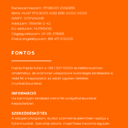
Bankszámlaszám: 11708001-20526159
IBAN: HU47 1170 8001 2052 6159 0000 0000
SWIFT: OTPVHUHB
Adószám: 11954161-2-42
EU adószám: HU11954161
Cégjegyzékszám: 01-09-278553
Postai engedélyszám: BB 471-9/2003
FONTOS
Hajtás Pajtás futárt a +36 1 327-9000-es telefonszámon
rendelhetsz, de örömmel válaszolunk különleges kérdéseidre is.
Vedd fel a kapcsolatot az adott ügyben illetékes
munkatársunkkal.
INFORMÁCIÓ
Ha bármilyen kérdésed merül fel szolgáltatásunkkal
kapcsolatban.
SZERZŐDÉSKÖTÉS
A készpénzforgalom, és kézi számlaírás jelentősen lassítja a
futármunkát. Szerződj velünk, majd fizess havonta egyszer,