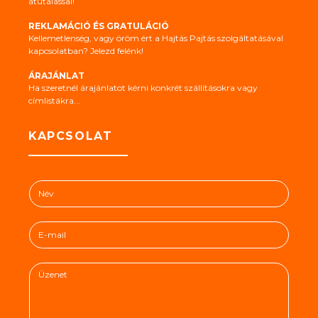
átutalással!
REKLAMÁCIÓ ÉS GRATULÁCIÓ
Kellemetlenség, vagy öröm ért a Hajtás Pajtás szolgáltatásával
kapcsolatban? Jelezd felénk!
ÁRAJÁNLAT
Ha szeretnél árajánlatot kérni konkrét szállításokra vagy
címlistákra...
KAPCSOLAT
N
é
v
E
*
-
m
Ü
a
z
i
e
l
n
*