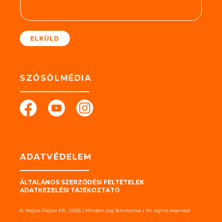
e
t
*
ELKÜLD
SZÓSÖLMÉDIA
ADATVÉDELEM
ÁLTALÁNOS SZERZŐDÉSI FELTÉTELEK
ADATKEZELÉSI TÁJÉKOZTATÓ
© Hajtás Pajtás Kft., 2026 | Minden jog fenntartva | All rights reserved