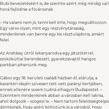
Bubi bevezetéséért is, de szerinte azért még mindig van
hová fejlődnie a fővárosnak.
– Ha valami nem jó, tenni kell érte, hogy megváltozzon.
Egy város olyan, mint egy részvénytársaság,
mindenkinek van benne egy kis résztulajdona, amiért
felel.
Az Andrássy útról lekanyarodva egy játszótérrel,
szökőkúttal berendezett, gyerekzsivajtól hangos
parkban pihenünk meg.
Gábor egy 18. kerületi családi házban él, elárulja, a
karantén idején szívesen tett-vett parányi kertjében,
ennek ellenére sosem tudná elhagyni Budapestet. –
Szerintem mindenkinek abban a városban kell laknia,
ahol dolgozik – szögezi le. – Nem tartom felelősségteljes
döntésnek, hogy azért költözünk ki a városból, hogy