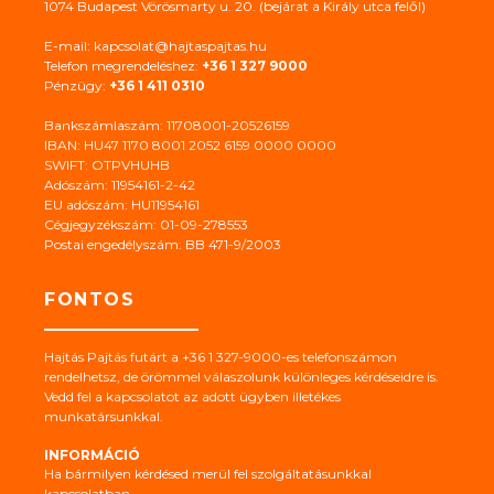
1074 Budapest Vörösmarty u. 20. (bejárat a Király utca felől)
E-mail: kapcsolat@hajtaspajtas.hu
Telefon megrendeléshez:
+36 1 327 9000
Pénzügy:
+36 1 411 0310
Bankszámlaszám: 11708001-20526159
IBAN: HU47 1170 8001 2052 6159 0000 0000
SWIFT: OTPVHUHB
Adószám: 11954161-2-42
EU adószám: HU11954161
Cégjegyzékszám: 01-09-278553
Postai engedélyszám: BB 471-9/2003
FONTOS
Hajtás Pajtás futárt a +36 1 327-9000-es telefonszámon
rendelhetsz, de örömmel válaszolunk különleges kérdéseidre is.
Vedd fel a kapcsolatot az adott ügyben illetékes
munkatársunkkal.
INFORMÁCIÓ
Ha bármilyen kérdésed merül fel szolgáltatásunkkal
kapcsolatban.