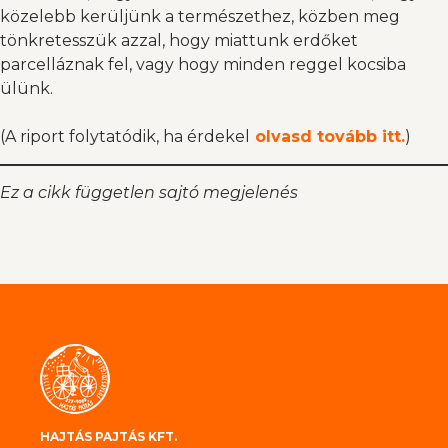
közelebb kerüljünk a természethez, közben meg
tönkretesszük azzal, hogy miattunk erdőket
parcelláznak fel, vagy hogy minden reggel kocsiba
ülünk.
(A riport folytatódik, ha érdekel
olvasd tovább itt.
)
Ez a cikk független sajtó megjelenés
HAJTÁS PAJTÁS KFT.