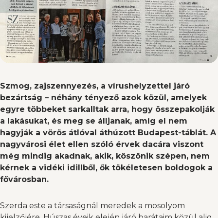
Szmog, zajszennyezés, a vírushelyzettel járó
bezártság – néhány tényező azok közül, amelyek
egyre többeket sarkalltak arra, hogy összepakolják
a lakásukat, és meg se álljanak, amíg el nem
hagyják a vörös átlóval áthúzott Budapest-táblát. A
nagyvárosi élet ellen szóló érvek dacára viszont
még mindig akadnak, akik, köszönik szépen, nem
kérnek a vidéki idillből, ők tökéletesen boldogok a
fővárosban.
Szerda este a társaságnál meredek a mosolyom
kijelzőjére. Húszas éveik elején járó barátaim közül alig