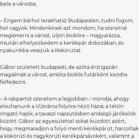
bele a városba.
– Engem bárhol lerakhatsz Budapesten, tudni fogom,
hol vagyok. Mindenkinek azt mondom, ha szeretné
megismerni a várost, üljön biciklire – magyarázza,
miután elhelyezkedem a kerékpár dobozában, és
nyakunkba vesszük a Kiskörutat.
Gábor született budapesti, de azóta érzi igazán
magáénak a várost, amióta biciklis futárként kezdte
felfedezni.
– A rakpartot szeretem a legjobban – mondja, ahogy
elsuhanunk a Víziváros folyóra néző házai, a tetőn
ringató hajók, a tavaszi napsütésben andalgó járókelők
között. Gábor az egyesülettel sokat küzdött azért,
hogy megmaradjon a folyó menti kerékpárút, harcoltak
a kiskörúti és nagykörúti kerékpársávokért, valamint a