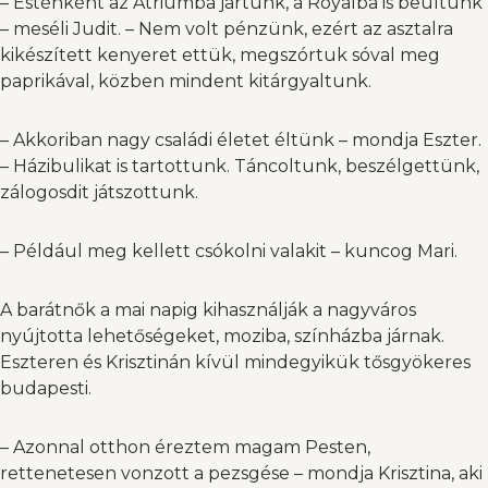
– Esténként az Átriumba jártunk, a Royalba is beültünk
– meséli Judit. – Nem volt pénzünk, ezért az asztalra
kikészített kenyeret ettük, megszórtuk sóval meg
paprikával, közben mindent kitárgyaltunk.
– Akkoriban nagy családi életet éltünk – mondja Eszter.
– Házibulikat is tartottunk. Táncoltunk, beszélgettünk,
zálogosdit játszottunk.
– Például meg kellett csókolni valakit – kuncog Mari.
A barátnők a mai napig kihasználják a nagyváros
nyújtotta lehetőségeket, moziba, színházba járnak.
Eszteren és Krisztinán kívül mindegyikük tősgyökeres
budapesti.
– Azonnal otthon éreztem magam Pesten,
rettenetesen vonzott a pezsgése – mondja Krisztina, aki