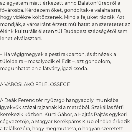
az egyetem miatt érkezett anno Balatonfüredről a
fővárosba. Kérdezem őket, gondoltak-e valaha arra,
hogy vidékre költözzenek. Mind a fejüket rázzák. Azt
mondják, a város iránt érzett múlhatatlan szeretetet az
élénk kulturális életen túl Budapest szépségétől sem
lehet elválasztani.
– Ha végigmegyek a pesti rakparton, és átnézek a
túloldalra – mosolyodik el Edit –, azt gondolom,
megunhatatlan a látvány, igazi csoda.
A VÁROSLAKÓ FELELŐSSÉGE
A Deák Ferenc tér nyüzsgő hangyaboly, munkába
igyekvők százai rajzanak ki a metróból. Szakállas férfi
kerekezik közben. Kürti Gábor, a Hajtás Pajtás egykori
cégvezetője, a Magyar Kerékpáros Klub elnöke érkezik
a találkozóra, hogy megmutassa, ő hogyan szeretett