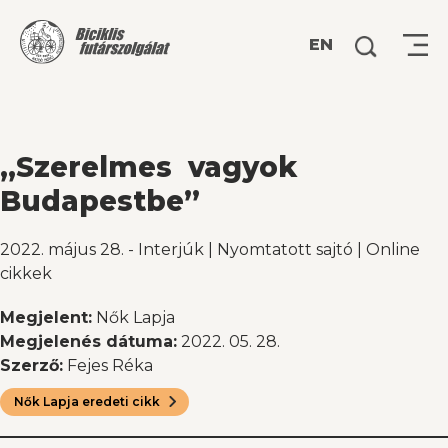
Keresés:
EN
„Szerelmes vagyok
Budapestbe”
2022. május 28.
-
Interjúk
|
Nyomtatott sajtó
|
Online
cikkek
Megjelent:
Nők Lapja
Megjelenés dátuma:
2022. 05. 28.
Szerző:
Fejes Réka
Nők Lapja eredeti cikk