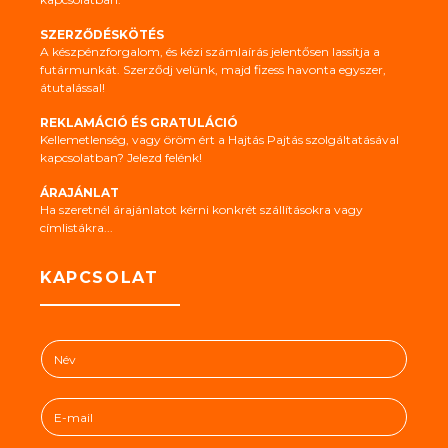
SZERZŐDÉSKÖTÉS
A készpénzforgalom, és kézi számlaírás jelentősen lassítja a
futármunkát. Szerződj velünk, majd fizess havonta egyszer,
átutalással!
REKLAMÁCIÓ ÉS GRATULÁCIÓ
Kellemetlenség, vagy öröm ért a Hajtás Pajtás szolgáltatásával
kapcsolatban? Jelezd felénk!
ÁRAJÁNLAT
Ha szeretnél árajánlatot kérni konkrét szállításokra vagy
címlistákra...
KAPCSOLAT
N
é
v
E
*
-
m