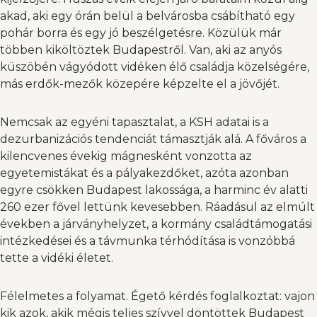
akad, aki egy órán belül a belvárosba csábítható egy
pohár borra és egy jó beszélgetésre. Közülük már
többen kiköltöztek Budapestről. Van, aki az anyós
küszöbén vágyódott vidéken élő családja közelségére,
más erdők-mezők közepére képzelte el a jövőjét.
Nemcsak az egyéni tapasztalat, a KSH adatai is a
dezurbanizációs tendenciát támasztják alá. A főváros a
kilencvenes évekig mágnesként vonzotta az
egyetemistákat és a pályakezdőket, azóta azonban
egyre csökken Budapest lakossága, a harminc év alatti
260 ezer fővel lettünk kevesebben. Ráadásul az elmúlt
években a járványhelyzet, a kormány családtámogatási
intézkedései és a távmunka térhódítása is vonzóbbá
tette a vidéki életet.
Félelmetes a folyamat. Égető kérdés foglalkoztat: vajon
kik azok, akik mégis teljes szívvel döntöttek Budapest