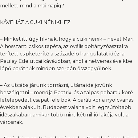
mellett mind a mai napig?
KÁVÉHÁZ A CUKI NÉNIKHEZ
– Minket itt úgy hívnak, hogy a cuki nénik – nevet Mari.
A hosszanti csíkos tapéta, az ovális dohányzóasztalra
terített csipketerítő a századelő hangulatát idézi a
Paulay Ede utcai kávézóban, ahol a hetvenes éveikbe
lépő barátnők minden szerdán összegyűlnek.
– Az utcába járunk tornázni, utána ide jövünk
beszélgetni – mondja Beatrix, és a talpas poharak köré
letelepedett csapat felé bök. A baráti kör a nyolcvanas
években alakult, Budapest valaha volt legzsúfoltabb
időszakában, amikor több mint kétmillió lakója volt a
városnak.