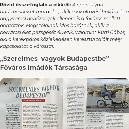
Rövid összefoglaló a cikkről:
A riport olyan
budapestieket mutat be, akik a kiköltözési hullám és a
nagyvárosi nehézségek ellenére is a főváros mellett
döntöttek. Megszólalnak idős barátnők, akik a
belvárosi élet pezsgését élvezik, valamint Kürti Gábor,
aki a kerékpáros közlekedésen keresztül talált mély
kapcsolatot a várossal
.
„Szerelmes vagyok Budapestbe”
Főváros Imádók Társasága