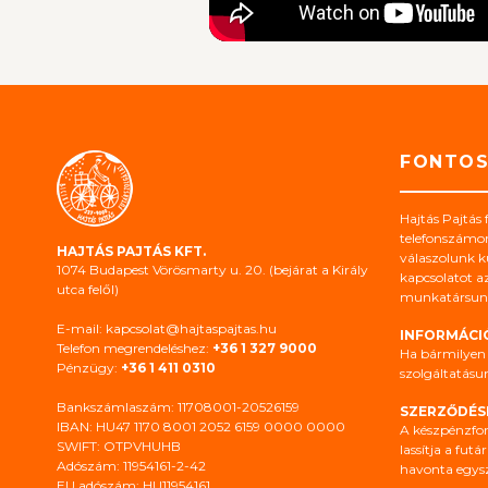
FONTO
Hajtás Pajtás 
telefonszámo
HAJTÁS PAJTÁS KFT.
válaszolunk kü
1074 Budapest Vörösmarty u. 20. (bejárat a Király
kapcsolatot az
utca felől)
munkatársunk
E-mail: kapcsolat@hajtaspajtas.hu
INFORMÁCI
Telefon megrendeléshez:
+36 1 327 9000
Ha bármilyen 
Pénzügy:
+36 1 411 0310
szolgáltatásu
Bankszámlaszám: 11708001-20526159
SZERZŐDÉS
IBAN: HU47 1170 8001 2052 6159 0000 0000
A készpénzfor
SWIFT: OTPVHUHB
lassítja a fut
Adószám: 11954161-2-42
havonta egysze
EU adószám: HU11954161