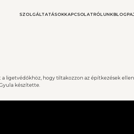
SZOLGÁLTATÁSOK
KAPCSOLAT
RÓLUNK
BLOG
PA
 ligetvédőkhöz, hogy tiltakozzon az építkezések ellen,
Gyula készítette.