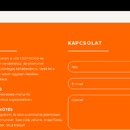
S
KAPCSOLAT
futárt a +36 1 327-9000-es
N
n rendelhetsz, de örömmel
lönleges kérdéseidre is. Vedd fel a
é
 adott ügyben illetékes
v
kal.
E
*
-
Ó
m
kérdésed merül fel
Ü
a
nkkal kapcsolatban.
z
i
e
l
KÖTÉS
n
galom, és kézi számlaírás jelentősen
*
ármunkát. Szerződj velünk, majd fizess
e
r, átutalással!
t