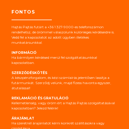
FONTOS
Hajtás Pajtás futárt a +36 1 327-9000-es telefonszámon
rendelhetsz, de örömmel válaszolunk különleges kérdéseidre is.
Vedd fel a kapcsolatot az adott ügyben illetékes
munkatársunkkal.
INFORMÁCIÓ
Ha bármilyen kérdésed merül fel szolgáltatásunkkal
kapcsolatban.
SZERZŐDÉSKÖTÉS
A készpénzforgalom, és kézi számlaírás jelentősen lassítja a
futármunkát. Szerződj velünk, majd fizess havonta egyszer,
átutalással!
REKLAMÁCIÓ ÉS GRATULÁCIÓ
Kellemetlenség, vagy öröm ért a Hajtás Pajtás szolgáltatásával
kapcsolatban? Jelezd felénk!
ÁRAJÁNLAT
Ha szeretnél árajánlatot kérni konkrét szállításokra vagy
címlistákra...