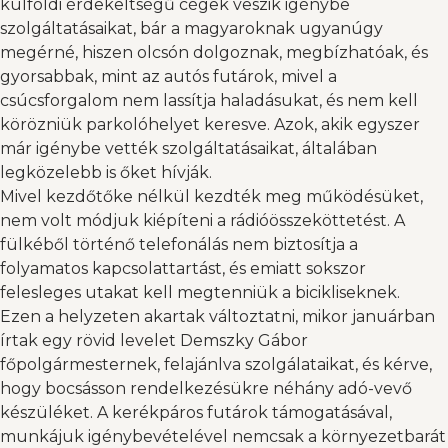
külföldi érdekeltségű cégek veszik igénybe
szolgáltatásaikat, bár a magyaroknak ugyanúgy
megérné, hiszen olcsón dolgoznak, megbízhatóak, és
gyorsabbak, mint az autós futárok, mivel a
csúcsforgalom nem lassítja haladásukat, és nem kell
körözniük parkolóhelyet keresve. Azok, akik egyszer
már igénybe vették szolgáltatásaikat, általában
legközelebb is őket hívják.
Mivel kezdőtőke nélkül kezdték meg működésüket,
nem volt módjuk kiépíteni a rádióösszeköttetést. A
fülkéből történő telefonálás nem biztosítja a
folyamatos kapcsolattartást, és emiatt sokszor
felesleges utakat kell megtenniük a bicikliseknek.
Ezen a helyzeten akartak változtatni, mikor januárban
írtak egy rövid levelet Demszky Gábor
főpolgármesternek, felajánlva szolgálataikat, és kérve,
hogy bocsásson rendelkezésükre néhány adó-vevő
készüléket. A kerékpáros futárok támogatásával,
munkájuk igénybevételével nemcsak a környezetbarát