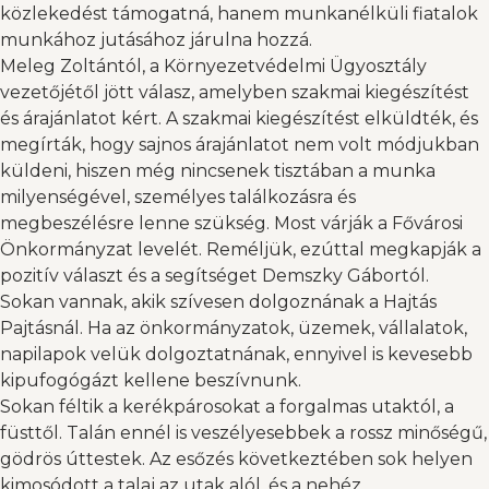
közlekedést támogatná, hanem munkanélküli fiatalok
munkához jutásához járulna hozzá.
Meleg Zoltántól, a Környezetvédelmi Ügyosztály
vezetőjétől jött válasz, amelyben szakmai kiegészítést
és árajánlatot kért. A szakmai kiegészítést elküldték, és
megírták, hogy sajnos árajánlatot nem volt módjukban
küldeni, hiszen még nincsenek tisztában a munka
milyenségével, személyes találkozásra és
megbeszélésre lenne szükség. Most várják a Fővárosi
Önkormányzat levelét. Reméljük, ezúttal megkapják a
pozitív választ és a segítséget Demszky Gábortól.
Sokan vannak, akik szívesen dolgoznának a Hajtás
Pajtásnál. Ha az önkormányzatok, üzemek, vállalatok,
napilapok velük dolgoztatnának, ennyivel is kevesebb
kipufogógázt kellene beszívnunk.
Sokan féltik a kerékpárosokat a forgalmas utaktól, a
füsttől. Talán ennél is veszélyesebbek a rossz minőségű,
gödrös úttestek. Az esőzés következtében sok helyen
kimosódott a talaj az utak alól, és a nehéz