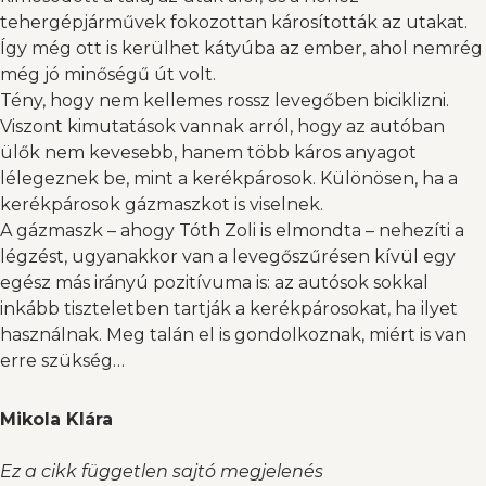
tehergépjárművek fokozottan károsították az utakat.
Így még ott is kerülhet kátyúba az ember, ahol nemrég
még jó minőségű út volt.
Tény, hogy nem kellemes rossz levegőben biciklizni.
Viszont kimutatások vannak arról, hogy az autóban
ülők nem kevesebb, hanem több káros anyagot
lélegeznek be, mint a kerékpárosok. Különösen, ha a
kerékpárosok gázmaszkot is viselnek.
A gázmaszk – ahogy Tóth Zoli is elmondta – nehezíti a
légzést, ugyanakkor van a levegőszűrésen kívül egy
egész más irányú pozitívuma is: az autósok sokkal
inkább tiszteletben tartják a kerékpárosokat, ha ilyet
használnak. Meg talán el is gondolkoznak, miért is van
erre szükség…
Mikola Klára
Ez a cikk független sajtó megjelenés