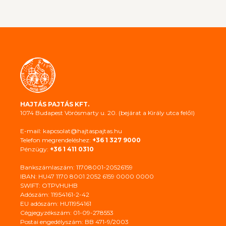
HAJTÁS PAJTÁS KFT.
1074 Budapest Vörösmarty u. 20. (bejárat a Király utca felől)
E-mail: kapcsolat@hajtaspajtas.hu
Telefon megrendeléshez:
+36 1 327 9000
Pénzügy:
+36 1 411 0310
Bankszámlaszám: 11708001-20526159
IBAN: HU47 1170 8001 2052 6159 0000 0000
SWIFT: OTPVHUHB
Adószám: 11954161-2-42
EU adószám: HU11954161
Cégjegyzékszám: 01-09-278553
Postai engedélyszám: BB 471-9/2003