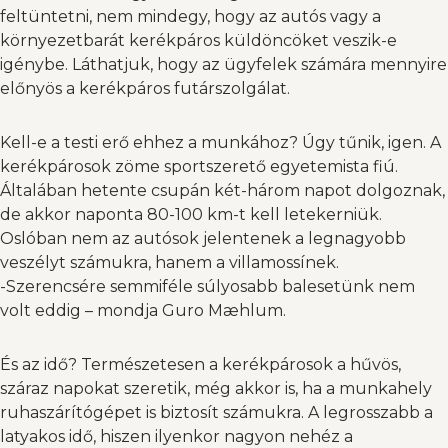
feltüntetni, nem mindegy, hogy az autós vagy a
környezetbarát kerékpáros küldöncöket veszik-e
igénybe. Láthatjuk, hogy az ügyfelek számára mennyire
előnyös a kerékpáros futárszolgálat.
Kell-e a testi erő ehhez a munkához? Úgy tűnik, igen. A
kerékpárosok zöme sportszerető egyetemista fiú.
Általában hetente csupán két-három napot dolgoznak,
de akkor naponta 80-100 km-t kell letekerniük.
Oslóban nem az autósok jelentenek a legnagyobb
veszélyt számukra, hanem a villamossínek.
-Szerencsére semmiféle súlyosabb balesetünk nem
volt eddig – mondja Guro Mæhlum.
És az idő? Természetesen a kerékpárosok a hűvös,
száraz napokat szeretik, még akkor is, ha a munkahely
ruhaszárítógépet is biztosít számukra. A legrosszabb a
latyakos idő, hiszen ilyenkor nagyon nehéz a