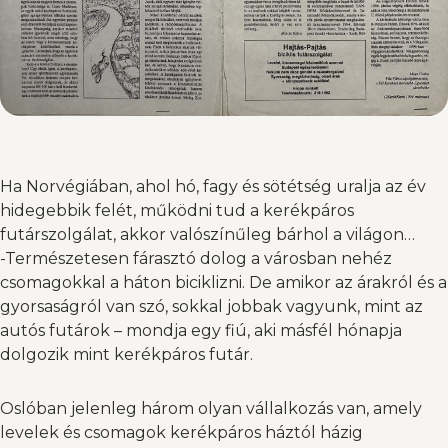
Ha Norvégiában, ahol hó, fagy és sötétség uralja az év
hidegebbik felét, működni tud a kerékpáros
futárszolgálat, akkor valószínűleg bárhol a világon…
-Természetesen fárasztó dolog a városban nehéz
csomagokkal a háton biciklizni. De amikor az árakról és a
gyorsaságról van szó, sokkal jobbak vagyunk, mint az
autós futárok – mondja egy fiú, aki másfél hónapja
dolgozik mint kerékpáros futár.
Oslóban jelenleg három olyan vállalkozás van, amely
levelek és csomagok kerékpáros háztól házig