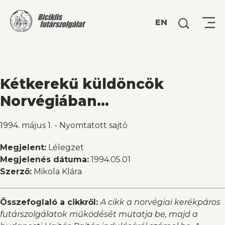
Keresés:
EN
Kétkerekű küldöncök
Norvégiában…
1994. május 1.
-
Nyomtatott sajtó
Megjelent:
Lélegzet
Megjelenés dátuma:
1994.05.01
Szerző:
Mikola Klára
Összefoglaló a cikkről:
A cikk a norvégiai kerékpáros
futárszolgálatok működését mutatja be, majd a