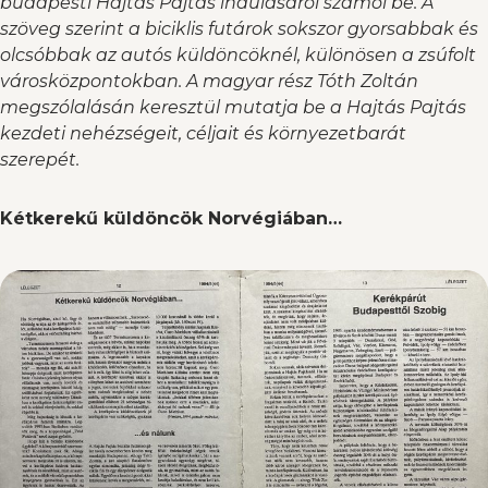
budapesti Hajtás Pajtás indulásáról számol be. A
szöveg szerint a biciklis futárok sokszor gyorsabbak és
olcsóbbak az autós küldöncöknél, különösen a zsúfolt
városközpontokban. A magyar rész Tóth Zoltán
megszólalásán keresztül mutatja be a Hajtás Pajtás
kezdeti nehézségeit, céljait és környezetbarát
szerepét.
Kétkerekű küldöncök Norvégiában…