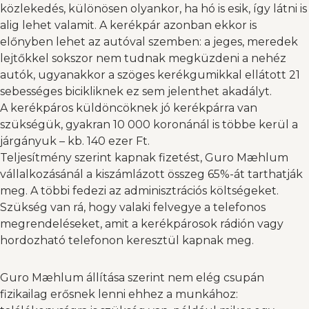
közlekedés, különösen olyankor, ha hó is esik, így látni is
alig lehet valamit. A kerékpár azonban ekkor is
előnyben lehet az autóval szemben: a jeges, meredek
lejtőkkel sokszor nem tudnak megküzdeni a nehéz
autók, ugyanakkor a szöges kerékgumikkal ellátott 21
sebességes bicikliknek ez sem jelenthet akadályt.
A kerékpáros küldöncöknek jó kerékpárra van
szükségük, gyakran 10 000 koronánál is többe kerül a
járgányuk – kb. 140 ezer Ft.
Teljesítmény szerint kapnak fizetést, Guro Mæhlum
vállalkozásánál a kiszámlázott összeg 65%-át tarthatják
meg. A többi fedezi az adminisztrációs költségeket.
Szükség van rá, hogy valaki felvegye a telefonos
megrendeléseket, amit a kerékpárosok rádión vagy
hordozható telefonon keresztül kapnak meg.
Guro Mæhlum állítása szerint nem elég csupán
fizikailag erősnek lenni ehhez a munkához: