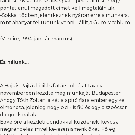
találékonyságra is szükség van, például mikor egy
pontatlanul megadott címet kell megtalálniuk.
-Sokkal többen jelentkeznek nyáron erre a munkára,
mint ahányat fel tudunk venni – állítja Guro Mæhlum.
(Verdire, 1994. január-március)
És nálunk…
A Hajtás Pajtás biciklis futárszolgálat tavaly
novemberben kezdte meg munkáját Budapesten.
Ahogy Tóth Zoltán, a két alapító fiatalember egyike
elmondta, jelenleg négy biciklis fiú és egy diszpécser
dolgozik náluk.
Egyelőre a kezdeti gondokkal küzdenek: kevés a
megrendelés, mivel kevesen ismerik őket. Főleg