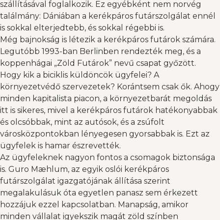
szállításával foglalkozik. Ez egyébként nem norvég
találmány: Dániában a kerékpáros futárszolgálat ennél
is sokkal elterjedtebb, és sokkal régebbi is.
Még bajnokság is létezik a kerékpáros futárok számára.
Legutóbb 1993-ban Berlinben rendezték meg, és a
koppenhágai „Zöld Futárok” nevű csapat győzött.
Hogy kik a biciklis küldöncök ügyfelei? A
környezetvédő szervezetek? Korántsem csak ők. Ahogy
minden kapitalista piacon, a környezetbarát megoldás
itt is sikeres, mivel a kerékpáros futárok hatékonyabbak
és olcsóbbak, mint az autósok, és a zsúfolt
városközpontokban lényegesen gyorsabbak is. Ezt az
ügyfelek is hamar észrevették.
Az ügyfeleknek nagyon fontos a csomagok biztonsága
is. Guro Mæhlum, az egyik oslói kerékpáros
futárszolgálat igazgatójának állítása szerint
megalakulásuk óta egyetlen panasz sem érkezett
hozzájuk ezzel kapcsolatban. Manapság, amikor
minden vállalat igyekszik magát zöld színben