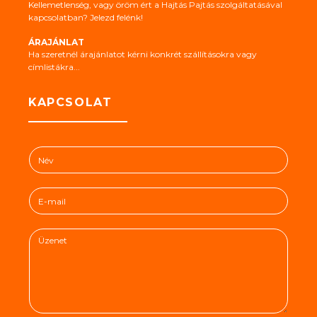
Kellemetlenség, vagy öröm ért a Hajtás Pajtás szolgáltatásával
kapcsolatban? Jelezd felénk!
ÁRAJÁNLAT
Ha szeretnél árajánlatot kérni konkrét szállításokra vagy
címlistákra...
KAPCSOLAT
N
é
v
E
*
-
m
Ü
a
z
i
e
l
n
*
e
t