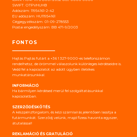
SWIFT: OTPVHUHB
Adószám: 11954161-2-42
EU adószám: HU11954161
Cégjegyzékszám: 01-09-278553
Postai engedélyszám: BB 471-9/2003
FONTOS
Hajtás Pajtás futárt a +36 1 327-9000-es telefonszámon
rendelhetsz, de örömmel válaszolunk különleges kérdéseidre is.
Vedd fel a kapcsolatot az adott ügyben illetékes
munkatársunkkal.
INFORMÁCIÓ
Ha bármilyen kérdésed merül fel szolgáltatásunkkal
kapcsolatban.
SZERZŐDÉSKÖTÉS
A készpénzforgalom, és kézi számlaírás jelentősen lassítja a
futármunkát. Szerződj velünk, majd fizess havonta egyszer,
átutalással!
REKLAMÁCIÓ ÉS GRATULÁCIÓ