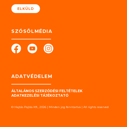
*
ELKÜLD
SZÓSÖLMÉDIA
ADATVÉDELEM
ÁLTALÁNOS SZERZŐDÉSI FELTÉTELEK
ADATKEZELÉSI TÁJÉKOZTATÓ
© Hajtás Pajtás Kft., 2026 | Minden jog fenntartva | All rights reserved