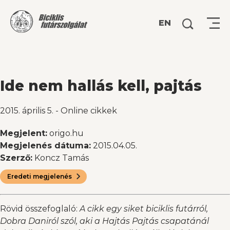
Keresés:
EN
Ide nem hallás kell, pajtás
2015. április 5.
-
Online cikkek
Megjelent:
origo.hu
Megjelenés dátuma:
2015.04.05.
Szerző:
Koncz Tamás
Eredeti megjelenés
Rövid összefoglaló:
A cikk egy siket biciklis futárról,
Dobra Daniról szól, aki a Hajtás Pajtás csapatánál