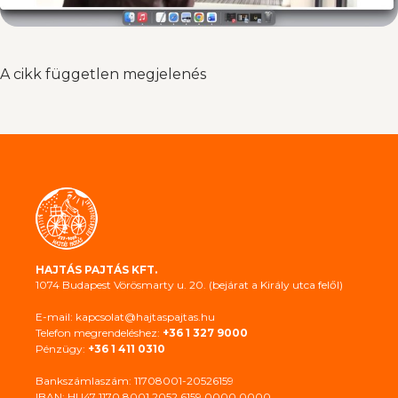
A cikk független megjelenés
HAJTÁS PAJTÁS KFT.
1074 Budapest Vörösmarty u. 20. (bejárat a Király utca felől)
E-mail: kapcsolat@hajtaspajtas.hu
Telefon megrendeléshez:
+36 1 327 9000
Pénzügy:
+36 1 411 0310
Bankszámlaszám: 11708001-20526159
IBAN: HU47 1170 8001 2052 6159 0000 0000