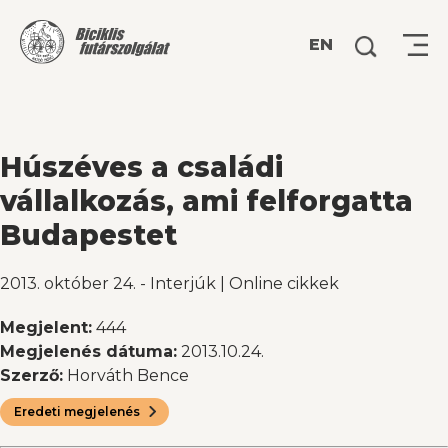
Keresés:
EN
Húszéves a családi
vállalkozás, ami felforgatta
Budapestet
2013. október 24.
-
Interjúk
|
Online cikkek
Megjelent:
444
Megjelenés dátuma:
2013.10.24.
Szerző:
Horváth Bence
Eredeti megjelenés