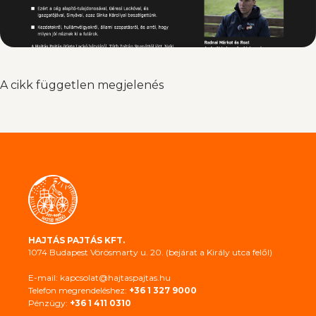
A cikk független megjelenés
HAJTÁS PAJTÁS KFT.
1074 Budapest Vörösmarty u. 20. (bejárat a Király utca felől)
E-mail: kapcsolat@hajtaspajtas.hu
Telefon megrendeléshez:
+36 1 327 9000
Pénzügy:
+36 1 411 0310