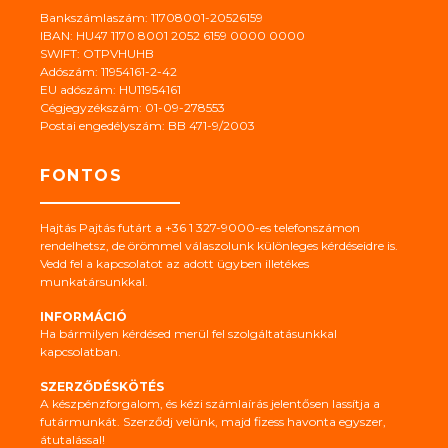
Bankszámlaszám: 11708001-20526159
IBAN: HU47 1170 8001 2052 6159 0000 0000
SWIFT: OTPVHUHB
Adószám: 11954161-2-42
EU adószám: HU11954161
Cégjegyzékszám: 01-09-278553
Postai engedélyszám: BB 471-9/2003
FONTOS
Hajtás Pajtás futárt a +36 1 327-9000-es telefonszámon
rendelhetsz, de örömmel válaszolunk különleges kérdéseidre is.
Vedd fel a kapcsolatot az adott ügyben illetékes
munkatársunkkal.
INFORMÁCIÓ
Ha bármilyen kérdésed merül fel szolgáltatásunkkal
kapcsolatban.
SZERZŐDÉSKÖTÉS
A készpénzforgalom, és kézi számlaírás jelentősen lassítja a
futármunkát. Szerződj velünk, majd fizess havonta egyszer,
átutalással!