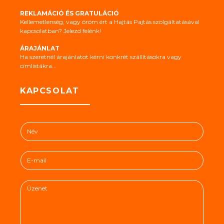
REKLAMÁCIÓ ÉS GRATULÁCIÓ
Kellemetlenség, vagy öröm ért a Hajtás Pajtás szolgáltatásával
kapcsolatban? Jelezd felénk!
ÁRAJÁNLAT
Ha szeretnél árajánlatot kérni konkrét szállításokra vagy
címlistákra...
KAPCSOLAT
N
é
v
E
*
-
m
Ü
a
z
i
e
l
n
*