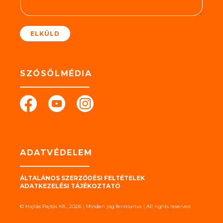
e
t
*
ELKÜLD
SZÓSÖLMÉDIA
ADATVÉDELEM
ÁLTALÁNOS SZERZŐDÉSI FELTÉTELEK
ADATKEZELÉSI TÁJÉKOZTATÓ
© Hajtás Pajtás Kft., 2026 | Minden jog fenntartva | All rights reserved