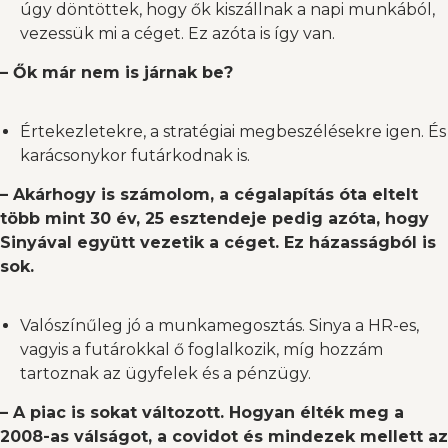
úgy döntöttek, hogy ők kiszállnak a napi munkából,
vezessük mi a céget. Ez azóta is így van.
– Ők már nem is járnak be?
Értekezletekre, a stratégiai megbeszélésekre igen. És
karácsonykor futárkodnak is.
– Akárhogy is számolom, a cégalapítás óta eltelt
több mint 30 év, 25 esztendeje pedig azóta, hogy
Sinyával együtt vezetik a céget. Ez házasságból is
sok.
Valószínűleg jó a munkamegosztás. Sinya a HR-es,
vagyis a futárokkal ő foglalkozik, míg hozzám
tartoznak az ügyfelek és a pénzügy.
– A piac is sokat változott. Hogyan élték meg a
2008-as válságot, a covidot és mindezek mellett az