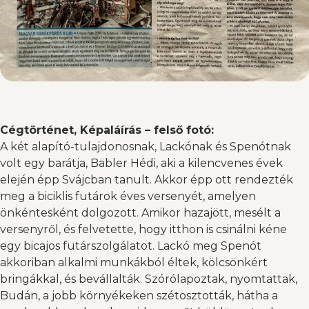
Cégtörténet, Képaláírás – felső fotó:
A két alapító-tulajdonosnak, Lackónak és Spenótnak
volt egy barátja, Bäbler Hédi, aki a kilencvenes évek
elején épp Svájcban tanult. Akkor épp ott rendezték
meg a biciklis futárok éves versenyét, amelyen
önkéntesként dolgozott. Amikor hazajött, mesélt a
versenyről, és felvetette, hogy itthon is csinálni kéne
egy bicajos futárszolgálatot. Lackó meg Spenót
akkoriban alkalmi munkákból éltek, kölcsönkért
bringákkal, és bevállalták. Szórólapoztak, nyomtattak,
Budán, a jobb környékeken szétosztották, hátha a