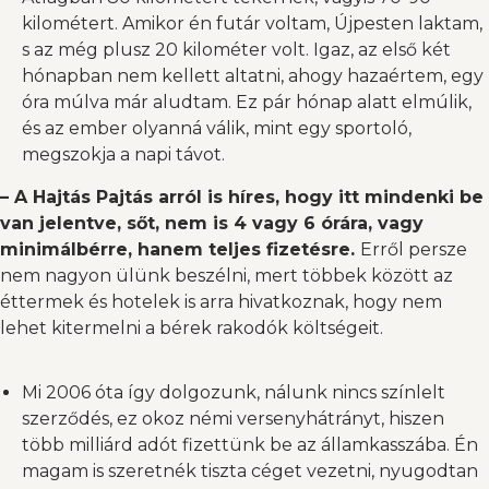
kilométert. Amikor én futár voltam, Újpesten laktam,
s az még plusz 20 kilométer volt. Igaz, az első két
hónapban nem kellett altatni, ahogy hazaértem, egy
óra múlva már aludtam. Ez pár hónap alatt elmúlik,
és az ember olyanná válik, mint egy sportoló,
megszokja a napi távot.
– A Hajtás Pajtás arról is híres, hogy itt mindenki be
van jelentve, sőt, nem is 4 vagy 6 órára, vagy
minimálbérre, hanem teljes fizetésre.
Erről persze
nem nagyon ülünk beszélni, mert többek között az
éttermek és hotelek is arra hivatkoznak, hogy nem
lehet kitermelni a bérek rakodók költségeit.
Mi 2006 óta így dolgozunk, nálunk nincs színlelt
szerződés, ez okoz némi versenyhátrányt, hiszen
több milliárd adót fizettünk be az államkasszába. Én
magam is szeretnék tiszta céget vezetni, nyugodtan