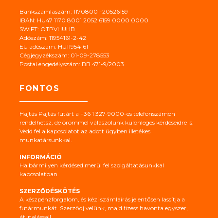
Bankszámlaszám: 11708001-20526159
IBAN: HU47 1170 8001 2052 6159 0000 0000
SWIFT: OTPVHUHB
Adószám: 11954161-2-42
EU adószám: HU11954161
Cégjegyzékszám: 01-09-278553
Postai engedélyszám: BB 471-9/2003
FONTOS
Hajtás Pajtás futárt a +36 1 327-9000-es telefonszámon
rendelhetsz, de örömmel válaszolunk különleges kérdéseidre is.
Vedd fel a kapcsolatot az adott ügyben illetékes
munkatársunkkal.
INFORMÁCIÓ
Ha bármilyen kérdésed merül fel szolgáltatásunkkal
kapcsolatban.
SZERZŐDÉSKÖTÉS
A készpénzforgalom, és kézi számlaírás jelentősen lassítja a
futármunkát. Szerződj velünk, majd fizess havonta egyszer,
átutalással!