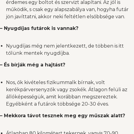
érdemes egy boltot és szervizt alapítani. Az jól is
működik, s csak egy alapszabálya van, hogyha futár
jön javíttatni, akkor neki feltétlen elsőbbsége van.
– Nyugdíjas futárok is vannak?
Nyugdíjas még nem jelentkezett, de többen is itt
tőlünk mentek nyugdíjba.
– És bírják még a hajtást?
Nos, ők kivételes fizikummalk bírnak, volt
kerékpárversenyzők vagy zsokék. Átlagon felüli az
állóképességük, amit korábban megszereztek.
Egyébként a futárok többsége 20-30 éves.
– Mekkora távot tesznek meg egy műszak alatt?
Átlagban 80 kilométert tekernek, vagyis 70-90