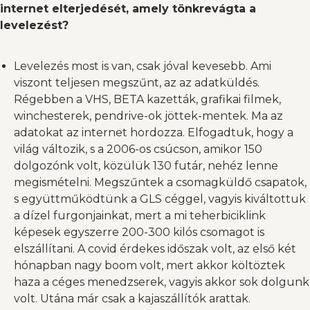
internet elterjedését, amely tönkrevágta a
levelezést?
Levelezés most is van, csak jóval kevesebb. Ami
viszont teljesen megszűnt, az az adatküldés.
Régebben a VHS, BETA kazetták, grafikai filmek,
winchesterek, pendrive-ok jöttek-mentek. Ma az
adatokat az internet hordozza. Elfogadtuk, hogy a
világ változik, s a 2006-os csúcson, amikor 150
dolgozónk volt, közülük 130 futár, nehéz lenne
megismételni. Megszűntek a csomagküldő csapatok,
s együttműködtünk a GLS céggel, vagyis kiváltottuk
a dízel furgonjainkat, mert a mi teherbiciklink
képesek egyszerre 200-300 kilós csomagot is
elszállítani. A covid érdekes időszak volt, az első két
hónapban nagy boom volt, mert akkor költöztek
haza a céges menedzserek, vagyis akkor sok dolgunk
volt. Utána már csak a kajaszállítók arattak.