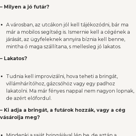
– Milyen a jó futár?
A városban, az utcákon jól kell tájékozódni, bár ma
már a mobilos segítség is. Ismernie kell a cégének a
járását, az ügyfeleknek annyira bíznia kell benne,
mintha ő maga szállítana, s mellesleg jó lakatos.
– Lakatos?
Tudnia kell improvizálni, hova teheti a bringát,
villámhárítóhoz, gázcsőhöz vagy egy padhoz
lakatolni. Ma már fényes nappal nem nagyon lopnak,
de azért előfordul.
– Ki adja a bringát, a futárok hozzák, vagy a cég
vásárolja meg?
Mindenki a saját bringájával lép be, de aztán a