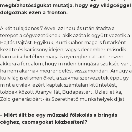
megbízhatóságukat mutatja, hogy egy világcéggel
dolgoznak ezen a fronton.
A két tulajdonos 7 évvel az indulás után átadta a
terepet a cégvezetőknek, akik azóta is együtt vezetik a
Hajtás Pajtást. Egyikük, Kürti Gábor maga is futárként
kezdte és karácsony idején, vagyis december második
harmadik hetében maga is nyeregbe pattant, hiszen
akkora a forgalom, hogy minden bringásra szükség van,
ha nem akarnak megrendelést visszamondani. Amúgy a
külvilág is elismeri őket, a szakmai szervezetek éppúgy,
mint a civilek, ezért kaptak számtalan kitüntetést,
többek között Aranyvillát, Budapestért, Üzleti etika,
Zöld generációért- és Szerethető munkahelyek díjat.
– Miért állt be egy műszaki főiskolás a bringás
céghez, csomagokat kézbesíteni?