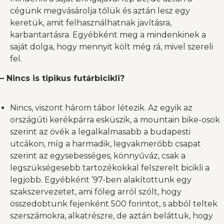
cégünk megvásárolja tőlük és aztán lesz egy
keretük, amit felhasználhatnak javításra,
karbantartásra. Egyébként meg a mindenkinek a
saját dolga, hogy mennyit költ még rá, mivel szereli
fel.
– Nincs is tipikus futárbicikli?
Nincs, viszont három tábor létezik. Az egyik az
országúti kerékpárra esküszik, a mountain bike-osok
szerint az övék a legalkalmasabb a budapesti
utcákon, míg a harmadik, legvakmerőbb csapat
szerint az egysebességes, könnyűváz, csak a
legszükségesebb tartozékokkal felszerelt bicikli a
legjobb. Egyébként ’97-ben alakítottunk egy
szakszervezetet, ami főleg arról szólt, hogy
összedobtunk fejenként 500 forintot, s abból teltek
szerszámokra, alkatrészre, de aztán beláttuk, hogy