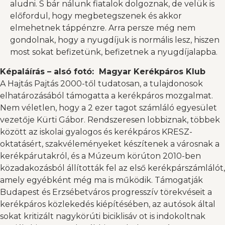
aludni. S bár nálunk fiatalok dolgoznak, de velük is
előfordul, hogy megbetegszenek és akkor
elmehetnek táppénzre. Arra persze még nem
gondolnak, hogy a nyugdíjuk is normális lesz, hiszen
most sokat befizetünk, befizetnek a nyugdíjalapba.
Képaláírás – alsó fotó: Magyar Kerékpáros Klub
A Hajtás Pajtás 2000-től tudatosan, a tulajdonosok
elhatározásából támogatta a kerékpáros mozgalmat.
Nem véletlen, hogy a 2 ezer tagot számláló egyesület
vezetője Kürti Gábor. Rendszeresen lobbiznak, többek
között az iskolai gyalogos és kerékpáros KRESZ-
oktatásért, szakvéleményeket készítenek a városnak a
kerékpárutakról, és a Múzeum körúton 2010-ben
közadakozásból állították fel az első kerékpárszámlálót,
amely egyébként még ma is működik. Támogatják
Budapest és Erzsébetváros progresszív törekvéseit a
kerékpáros közlekedés kiépítésében, az autósok által
sokat kritizált nagykörúti biciklisáv ot is indokoltnak