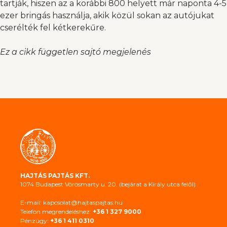
tartják, hiszen az a korábbi 800 helyett már naponta 4-5
ezer bringás használja, akik közül sokan az autójukat
cserélték fel kétkerekűre.
Ez a cikk független sajtó megjelenés
HAJTÁS PAJTÁS KFT.
1074 Budapest Vörösmarty u. 20. (bejárat a Király utca felől)
E-mail: kapcsolat@hajtaspajtas.hu
Telefon megrendeléshez:
+36 1 327 9000
Pénzügy:
+36 1 411 0310