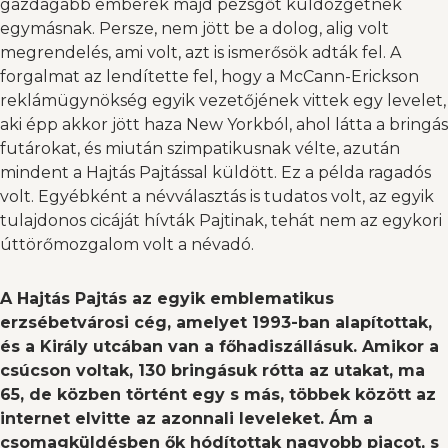
gazdagabb emberek majd pezsgőt küldözgetnek
egymásnak. Persze, nem jött be a dolog, alig volt
megrendelés, ami volt, azt is ismerősök adták fel. A
forgalmat az lendítette fel, hogy a McCann-Erickson
reklámügynökség egyik vezetőjének vittek egy levelet,
aki épp akkor jött haza New Yorkból, ahol látta a bringás
futárokat, és miután szimpatikusnak vélte, azután
mindent a Hajtás Pajtással küldött. Ez a példa ragadós
volt. Egyébként a névválasztás is tudatos volt, az egyik
tulajdonos cicáját hívták Pajtinak, tehát nem az egykori
úttörőmozgalom volt a névadó.
A Hajtás Pajtás az egyik emblematikus
erzsébetvárosi cég, amelyet 1993-ban alapítottak,
és a Király utcában van a főhadiszállásuk. Amikor a
csúcson voltak, 130 bringásuk rótta az utakat, ma
65, de közben történt egy s más, többek között az
internet elvitte az azonnali leveleket. Ám a
csomagküldésben ők hódítottak nagyobb piacot, s