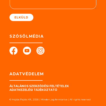
e
t
*
ELKÜLD
SZÓSÖLMÉDIA
ADATVÉDELEM
ÁLTALÁNOS SZERZŐDÉSI FELTÉTELEK
ADATKEZELÉSI TÁJÉKOZTATÓ
© Hajtás Pajtás Kft., 2026 | Minden jog fenntartva | All rights reserved