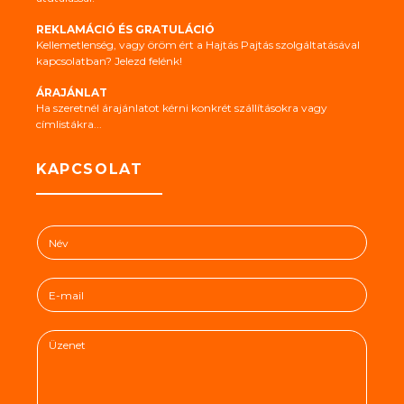
REKLAMÁCIÓ ÉS GRATULÁCIÓ
Kellemetlenség, vagy öröm ért a Hajtás Pajtás szolgáltatásával
kapcsolatban? Jelezd felénk!
ÁRAJÁNLAT
Ha szeretnél árajánlatot kérni konkrét szállításokra vagy
címlistákra...
KAPCSOLAT
N
é
v
E
*
-
m
Ü
a
z
i
e
l
n
*