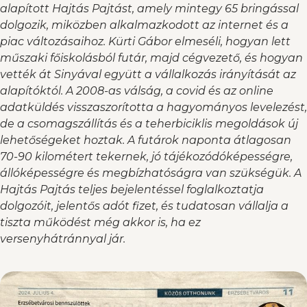
alapított Hajtás Pajtást, amely mintegy 65 bringással
dolgozik, miközben alkalmazkodott az internet és a
piac változásaihoz. Kürti Gábor elmeséli, hogyan lett
műszaki főiskolásból futár, majd cégvezető, és hogyan
vették át Sinyával együtt a vállalkozás irányítását az
alapítóktól. A 2008-as válság, a covid és az online
adatküldés visszaszorította a hagyományos levelezést,
de a csomagszállítás és a teherbiciklis megoldások új
lehetőségeket hoztak. A futárok naponta átlagosan
70-90 kilométert tekernek, jó tájékozódóképességre,
állóképességre és megbízhatóságra van szükségük. A
Hajtás Pajtás teljes bejelentéssel foglalkoztatja
dolgozóit, jelentős adót fizet, és tudatosan vállalja a
tiszta működést még akkor is, ha ez
versenyhátránnyal jár.