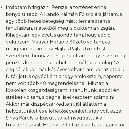
Imádtam bringázni. Persze, a történet ennél
bonyolultabb. A Kandó Kálmán Főiskolára jártam, s
egy több hetes betegség miatt lemaradtam a
tanulásban, matekból meg is buktam a vizsgán.
Kihagytam egy évet, s gondoltam, hogy addig
dolgozom. Magyar Hírlap előfizető voltam, az
újságban láttam egy Hajtás Pajtás hirdetést.
Szerettem bringázni és gondoltam, hogy ezzel még
pénzt is kereshetek. Lehet-e ennél jobb dolog? A
cégnél akkor már két éves voltam, amikor az ötödik
futár jött, s egyébként ahogy emlékszem, naponta
nem volt több 40 megrendelésnél. Miután a
főiskolán közgazdaságtant is tanultunk, abból én
stréber voltam, a cégnél is elkezdtem számolni.
Akkor már diszpécserkedtem, jól átláttam a
helyzetünket és a lehetőségeinket, s így volt ezzel
Sinya Károly is. Együtt sokat nyaggattuk a
tulajdonosokat. Hét év telt el az alapítás óta, amikor