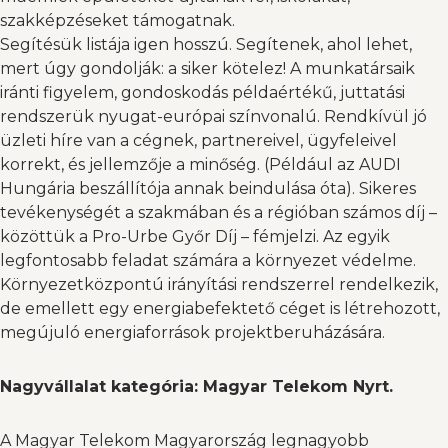
szakképzéseket támogatnak.
Segítésük listája igen hosszú. Segítenek, ahol lehet,
mert úgy gondolják: a siker kötelez! A munkatársaik
iránti figyelem, gondoskodás példaértékű, juttatási
rendszerük nyugat-európai színvonalú. Rendkívül jó
üzleti híre van a cégnek, partnereivel, ügyfeleivel
korrekt, és jellemzője a minőség. (Például az AUDI
Hungária beszállítója annak beindulása óta). Sikeres
tevékenységét a szakmában és a régióban számos díj –
közöttük a Pro-Urbe Győr Díj – fémjelzi. Az egyik
legfontosabb feladat számára a környezet védelme.
Környezetközpontú irányítási rendszerrel rendelkezik,
de emellett egy energiabefektető céget is létrehozott,
megújuló energiaforrások projektberuházására.
Nagyvállalat kategória:
Magyar Telekom Nyrt.
A Magyar Telekom Magyarország legnagyobb