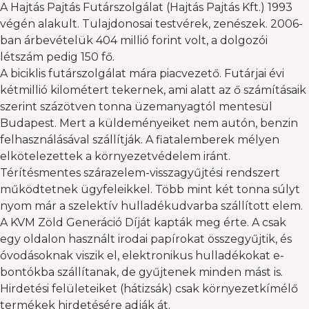
A Hajtás Pajtás Futárszolgálat (Hajtás Pajtás Kft.) 1993
végén alakult. Tulajdonosai testvérek, zenészek. 2006-
ban árbevételük 404 millió forint volt, a dolgozói
létszám pedig 150 fő.
A biciklis futárszolgálat mára piacvezető. Futárjai évi
kétmillió kilométert tekernek, ami alatt az ő számításaik
szerint százötven tonna üzemanyagtól mentesül
Budapest. Mert a küldeményeiket nem autón, benzin
felhasználásával szállítják. A fiatalemberek mélyen
elkötelezettek a környezetvédelem iránt.
Térítésmentes szárazelem-visszagyűjtési rendszert
működtetnek ügyfeleikkel. Több mint két tonna súlyt
nyom már a szelektív hulladékudvarba szállított elem.
A KVM Zöld Generáció Díját kapták meg érte. A csak
egy oldalon használt irodai papírokat összegyűjtik, és
óvodásoknak viszik el, elektronikus hulladékokat e-
bontókba szállítanak, de gyűjtenek minden mást is.
Hirdetési felületeiket (hátizsák) csak környezetkímélő
termékek hirdetésére adják át.