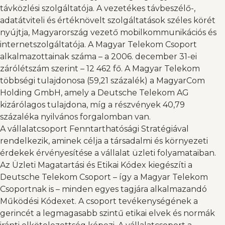
távközlési szolgáltatója. A vezetékes távbeszélő-,
adatátviteli és értéknövelt szolgáltatások széles körét
nyújtja, Magyarország vezető mobilkommunikációs és
internetszolgáltatója. A Magyar Telekom Csoport
alkalmazottainak száma – a 2006. december 31-ei
zárólétszám szerint – 12 462 fő. A Magyar Telekom
többségi tulajdonosa (59,21 százalék) a MagyarCom
Holding GmbH, amely a Deutsche Telekom AG
kizárólagos tulajdona, míg a részvények 40,79
százaléka nyilvános forgalomban van.
A vállalatcsoport Fenntarthatósági Stratégiával
rendelkezik, aminek célja a társadalmi és környezeti
érdekek érvényesítése a vállalat üzleti folyamataiban.
Az Üzleti Magatartási és Etikai Kódex kiegészíti a
Deutsche Telekom Csoport – így a Magyar Telekom
Csoportnak is – minden egyes tagjára alkalmazandó
Működési Kódexet. A csoport tevékenységének a
gerincét a legmagasabb szintű etikai elvek és normák