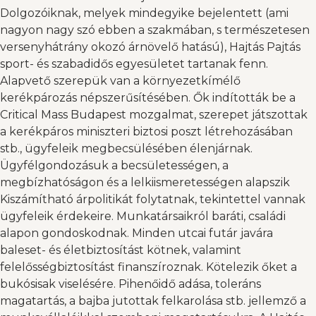
Dolgozóiknak, melyek mindegyike bejelentett (ami
nagyon nagy szó ebben a szakmában, s természetesen
versenyhátrány okozó árnövelő hatású), Hajtás Pajtás
sport- és szabadidős egyesületet tartanak fenn.
Alapvető szerepük van a környezetkímélő
kerékpározás népszerűsítésében. Ők indították be a
Critical Mass Budapest mozgalmat, szerepet játszottak
a kerékpáros miniszteri biztosi poszt létrehozásában
stb., ügyfeleik megbecsülésében élenjárnak.
Ügyfélgondozásuk a becsületességen, a
megbízhatóságon és a lelkiismeretességen alapszik
Kiszámítható árpolitikát folytatnak, tekintettel vannak
ügyfeleik érdekeire. Munkatársaikról baráti, családi
alapon gondoskodnak. Minden utcai futár javára
baleset- és életbiztosítást kötnek, valamint
felelősségbiztosítást finanszíroznak. Kötelezik őket a
bukósisak viselésére. Pihenőidő adása, toleráns
magatartás, a bajba jutottak felkarolása stb. jellemző a