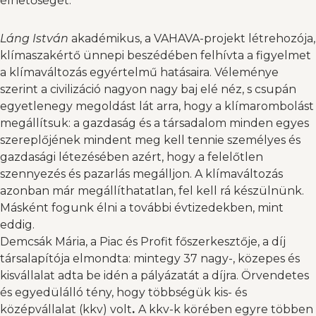
élhetőségét.
Láng István
akadémikus, a VAHAVA-projekt létrehozója,
klímaszakértő ünnepi beszédében felhívta a figyelmet
a klímaváltozás egyértelmű hatásaira. Véleménye
szerint a civilizáció nagyon nagy baj elé néz, s csupán
egyetlenegy megoldást lát arra, hogy a klímarombolást
megállítsuk: a gazdaság és a társadalom minden egyes
szereplőjének mindent meg kell tennie személyes és
gazdasági létezésében azért, hogy a felelőtlen
szennyezés és pazarlás megálljon. A klímaváltozás
azonban már megállíthatatlan, fel kell rá készülnünk.
Másként fogunk élni a további évtizedekben, mint
eddig.
Demcsák Mária, a Piac és Profit főszerkesztője, a díj
társalapítója elmondta: mintegy 37 nagy-, közepes és
kisvállalat adta be idén a pályázatát a díjra. Örvendetes
és egyedülálló tény, hogy többségük kis- és
középvállalat (kkv) volt
.
A kkv-k körében egyre többen