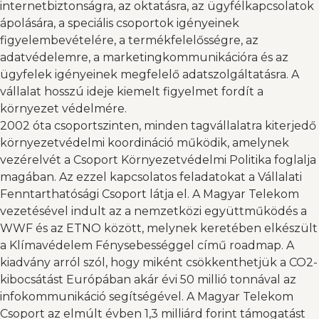
internetbiztonságra, az oktatásra, az ügyfélkapcsolatok
ápolására, a speciális csoportok igényeinek
figyelembevételére, a termékfelelősségre, az
adatvédelemre, a marketingkommunikációra és az
ügyfelek igényeinek megfelelő adatszolgáltatásra. A
vállalat hosszú ideje kiemelt figyelmet fordít a
környezet védelmére.
2002 óta csoportszinten, minden tagvállalatra kiterjedő
környezetvédelmi koordináció működik, amelynek
vezérelvét a Csoport Környezetvédelmi Politika foglalja
magában. Az ezzel kapcsolatos feladatokat a Vállalati
Fenntarthatósági Csoport látja el. A Magyar Telekom
vezetésével indult az a nemzetközi együttműködés a
WWF és az ETNO között, melynek keretében elkészült
a Klímavédelem Fénysebességgel című roadmap. A
kiadvány arról szól, hogy miként csökkenthetjük a CO2-
kibocsátást Európában akár évi 50 millió tonnával az
infokommunikáció segítségével. A Magyar Telekom
Csoport az elmúlt évben 1,3 milliárd forint támogatást