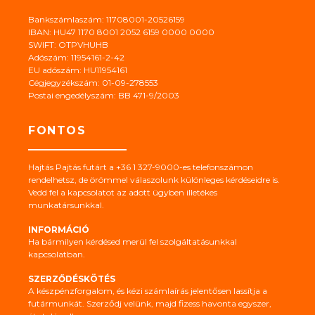
Bankszámlaszám: 11708001-20526159
IBAN: HU47 1170 8001 2052 6159 0000 0000
SWIFT: OTPVHUHB
Adószám: 11954161-2-42
EU adószám: HU11954161
Cégjegyzékszám: 01-09-278553
Postai engedélyszám: BB 471-9/2003
FONTOS
Hajtás Pajtás futárt a +36 1 327-9000-es telefonszámon
rendelhetsz, de örömmel válaszolunk különleges kérdéseidre is.
Vedd fel a kapcsolatot az adott ügyben illetékes
munkatársunkkal.
INFORMÁCIÓ
Ha bármilyen kérdésed merül fel szolgáltatásunkkal
kapcsolatban.
SZERZŐDÉSKÖTÉS
A készpénzforgalom, és kézi számlaírás jelentősen lassítja a
futármunkát. Szerződj velünk, majd fizess havonta egyszer,