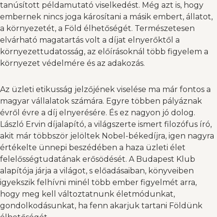
tanúsított példamutató viselkedést. Még azt is, hogy
embernek nincs joga károsítani a másik embert, állatot,
a környezetét, a Föld élhetőségét. Természetesen
elvárható magatartás volt a díjat elnyerőktől a
környezettudatosság, az előírásoknál több figyelem a
környezet védelmére és az adakozás.
Az üzleti etikusság jelzőjének viselése ma már fontos a
magyar vállalatok számára. Egyre többen pályáznak
évről évre a díj elnyerésére. És ez nagyon jó dolog.
László Ervin díjalapító, a világszerte ismert filozófus író,
akit már többször jelöltek Nobel-békedíjra, igen nagyra
értékelte ünnepi beszédében a haza üzleti élet
felelősségtudatának erősödését. A Budapest Klub
alapítója járja a világot, s előadásaiban, könyveiben
igyekszik felhívni minél több ember figyelmét arra,
hogy meg kell változtatnunk életmódunkat,
gondolkodásunkat, ha fenn akarjuk tartani Földünk