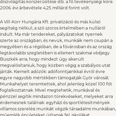
díszvilágítás korszerűsítése stb. a fő tevékenységi köre.
2006. évi árbevétele 4,25 milliárd forint volt.
A Vill-Korr Hungária Kft. privatizáció és más külső
segítség nélkül, a szó szoros értelmében a nulláról
indult. Ma már tendereket, pályázatokat nyernek
szerte az országban, és nevük, munkáik nem csupán a
megyében és a régióban, de a fővárosban és az ország
legtávolabbi szegletében is elismert szakmai védjegy.
Büszkék arra, hogy mindezt úgy sikerült
megvalósítaniuk, hogy közben végig a szabályos utat
járták. Kiemelt adózók: adóforintjainkkal évről évre
egyre nagyobb mértékben támogatják Győr városát.
Munkahelyet teremtettek, ahol jelenleg közel 100 főt
foglalkoztatnak. Mivel megtehetik, munkával és
pénzzel segítik mindazon törekvéseket, melyeket arra
érdemesnek találnak: egyházi és sportlétesítmények
villamos szerelési munkáit végzik társadalmi munkában,
műemlék épületeket újítanak fel, iskolákat,