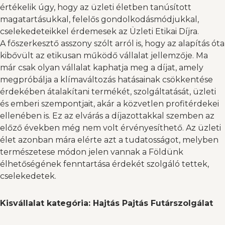
értékelik úgy, hogy az üzleti életben tanúsított
magatartásukkal, felelős gondolkodásmódjukkal,
cselekedeteikkel érdemesek az Üzleti Etikai Díjra.
A főszerkesztő asszony szólt arról is, hogy az alapítás óta
kibővült az etikusan működő vállalat jellemzője. Ma
már csak olyan vállalat kaphatja meg a díjat, amely
megpróbálja a klímaváltozás hatásainak csökkentése
érdekében átalakítani termékét, szolgáltatását, üzleti
és emberi szempontjait, akár a közvetlen profitérdekei
ellenében is. Ez az elvárás a díjazottakkal szemben az
előző években még nem volt érvényesíthető. Az üzleti
élet azonban mára elérte azt a tudatosságot, melyben
természetese módon jelen vannak a Földünk
élhetőségének fenntartása érdekét szolgáló tettek,
cselekedetek.
Kisvállalat kategória: Hajtás Pajtás Futárszolgálat