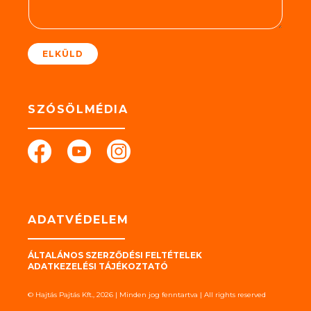
e
t
*
ELKÜLD
SZÓSÖLMÉDIA
ADATVÉDELEM
ÁLTALÁNOS SZERZŐDÉSI FELTÉTELEK
ADATKEZELÉSI TÁJÉKOZTATÓ
© Hajtás Pajtás Kft., 2026 | Minden jog fenntartva | All rights reserved