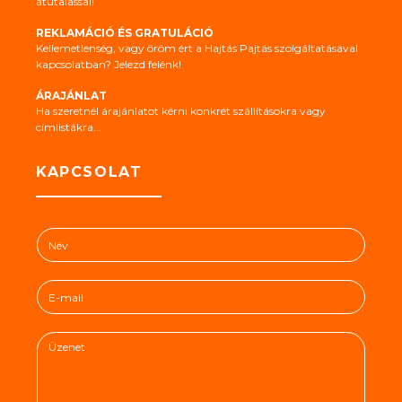
átutalással!
REKLAMÁCIÓ ÉS GRATULÁCIÓ
Kellemetlenség, vagy öröm ért a Hajtás Pajtás szolgáltatásával
kapcsolatban? Jelezd felénk!
ÁRAJÁNLAT
Ha szeretnél árajánlatot kérni konkrét szállításokra vagy
címlistákra...
KAPCSOLAT
N
é
v
E
*
-
m
Ü
a
z
i
e
l
n
*