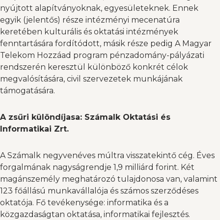
nyújtott alapítványoknak, egyesületeknek. Ennek
egyik (jelentős) része intézményi mecenatúra
keretében kulturális és oktatási intézmények
fenntartására fordítódott, másik része pedig A Magyar
Telekom Hozzáad program pénzadomány-pályázati
rendszerén keresztül különböző konkrét célok
megvalósítására, civil szervezetek munkájának
támogatására.
A zsűri különdíjasa:
Számalk Oktatási és
Informatikai Zrt.
A Számalk negyvenéves múltra visszatekintő cég. Éves
forgalmának nagyságrendje 1,9 milliárd forint. Két
magánszemély meghatározó tulajdonosa van, valamint
123 főállású munkavállalója és számos szerződéses
oktatója. Fő tevékenysége: informatika és a
közgazdaságtan oktatása, informatikai fejlesztés.