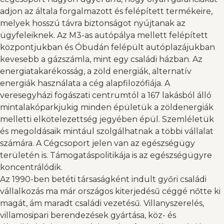
adjon az általa forgalmazott és felépített termékeire,
melyek hosszú távra biztonságot nyújtanak az
ügyfeleiknek. Az M3-as autópálya mellett felépített
központjukban és Óbudán felépült autóplazájukban
kevesebb a gázszámla, mint egy családi házban. Az
energiatakarékosság, a zöld energiák, alternatív
energiák használata a cég alapfilozófiája. A
veresegyházi fogászati centrumtól a 167 lakásból álló
mintalakóparkjukig minden épületük a zöldenergiák
melletti elkötelezettség jegyében épül. Szemléletük
és megoldásaik mintául szolgálhatnak a többi vállalat
számára. A Cégcsoport jelen van az egészségügy
területén is. Támogatáspolitikája is az egészségügyre
koncentrálódik.
Az 1990-ben betéti társaságként indult győri családi
vállalkozás ma már országos kiterjedésű céggé nőtte ki
magát, ám maradt családi vezetésű. Villanyszerelés,
villamosipari berendezések gyártása, köz- és