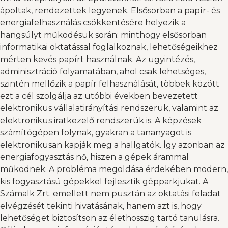
ápoltak, rendezettek legyenek. Elsősorban a papír- és
energiafelhasználás csökkentésére helyezik a
hangsúlyt működésük során: minthogy elsősorban
informatikai oktatással foglalkoznak, lehetőségeikhez
mérten kevés papírt használnak. Az ügyintézés,
adminisztráció folyamatában, ahol csak lehetséges,
szintén mellőzik a papír felhasználását, többek között
ezt a cél szolgálja az utóbbi években bevezetett
elektronikus vállalatirányítási rendszerük, valamint az
elektronikus iratkezelő rendszerük is. A képzések
számítógépen folynak, gyakran a tananyagot is
elektronikusan kapják meg a hallgatók. Így azonban az
energiafogyasztás nő, hiszen a gépek árammal
működnek. A probléma megoldása érdekében modern,
kis fogyasztású gépekkel fejlesztik gépparkjukat. A
Számalk Zrt. emellett nem pusztán az oktatási feladat
elvégzését tekinti hivatásának, hanem azt is, hogy
lehetőséget biztosítson az élethosszig tartó tanulásra.