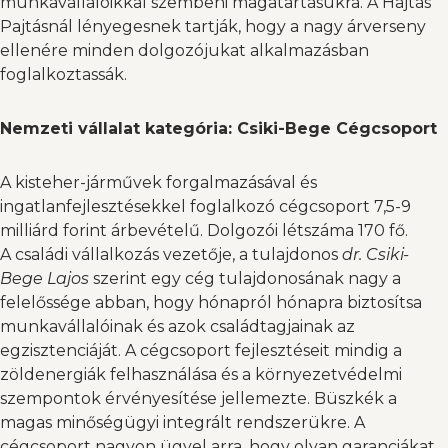
munkavállalóikkal szembeni magatartásukra. A Hajtás
Pajtásnál lényegesnek tartják, hogy a nagy árverseny
ellenére minden dolgozójukat alkalmazásban
foglalkoztassák.
Nemzeti vállalat kategória: Csiki-Bege Cégcsoport
A kisteher-járművek forgalmazásával és
ingatlanfejlesztésekkel foglalkozó cégcsoport 7,5-9
milliárd forint árbevételű. Dolgozói létszáma 170 fő.
A családi vállalkozás vezetője, a tulajdonos
dr. Csiki-
Bege Lajos
szerint egy cég tulajdonosának nagy a
felelőssége abban, hogy hónapról hónapra biztosítsa
munkavállalóinak és azok családtagjainak az
egzisztenciáját. A cégcsoport fejlesztéseit mindig a
zöldenergiák felhasználása és a környezetvédelmi
szempontok érvényesítése jellemezte. Büszkék a
magas minőségügyi integrált rendszerükre. A
cégcsoport nagyon ügyel arra, hogy olyan garanciákat