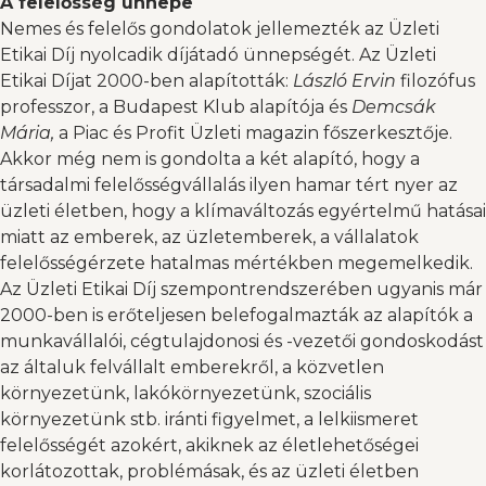
A felelősség ünnepe
Nemes és felelős gondolatok jellemezték az Üzleti
Etikai Díj nyolcadik díjátadó ünnepségét. Az Üzleti
Etikai Díjat 2000-ben alapították:
László Ervin
filozófus
professzor, a Budapest Klub alapítója és
Demcsák
Mária,
a Piac és Profit Üzleti magazin főszerkesztője.
Akkor még nem is gondolta a két alapító, hogy a
társadalmi felelősségvállalás ilyen hamar tért nyer az
üzleti életben, hogy a klímaváltozás egyértelmű hatásai
miatt az emberek, az üzletemberek, a vállalatok
felelősségérzete hatalmas mértékben megemelkedik.
Az Üzleti Etikai Díj szempontrendszerében ugyanis már
2000-ben is erőteljesen belefogalmazták az alapítók a
munkavállalói, cégtulajdonosi és -vezetői gondoskodást
az általuk felvállalt emberekről, a közvetlen
környezetünk, lakókörnyezetünk, szociális
környezetünk stb. iránti figyelmet, a lelkiismeret
felelősségét azokért, akiknek az életlehetőségei
korlátozottak, problémásak, és az üzleti életben