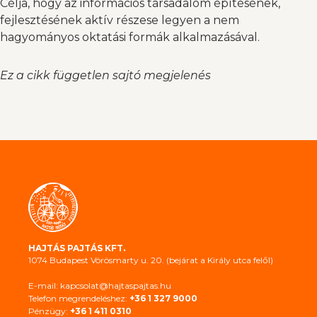
Célja, hogy az információs társadalom építésének,
fejlesztésének aktív részese legyen a nem
hagyományos oktatási formák alkalmazásával.
Ez a cikk független sajtó megjelenés
HAJTÁS PAJTÁS KFT.
1074 Budapest Vörösmarty u. 20. (bejárat a Király utca felől)
E-mail: kapcsolat@hajtaspajtas.hu
Telefon megrendeléshez:
+36 1 327 9000
Pénzügy:
+36 1 411 0310