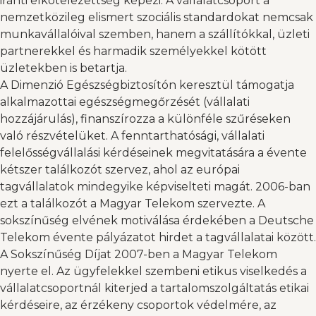
iránti elkötelezettség képezi. A vállalatcsoport a
nemzetközileg elismert szociális standardokat nemcsak
munkavállalóival szemben, hanem a szállítókkal, üzleti
partnerekkel és harmadik személyekkel kötött
üzletekben is betartja.
A Dimenzió Egészségbiztosítón keresztül támogatja
alkalmazottai egészségmegőrzését (vállalati
hozzájárulás), finanszírozza a különféle szűréseken
való részvételüket. A fenntarthatósági, vállalati
felelősségvállalási kérdéseinek megvitatására a évente
kétszer találkozót szervez, ahol az európai
tagvállalatok mindegyike képviselteti magát. 2006-ban
ezt a találkozót a Magyar Telekom szervezte. A
sokszínűség elvének motiválása érdekében a Deutsche
Telekom évente pályázatot hirdet a tagvállalatai között.
A Sokszínűség Díjat 2007-ben a Magyar Telekom
nyerte el. Az ügyfelekkel szembeni etikus viselkedés a
vállalatcsoportnál kiterjed a tartalomszolgáltatás etikai
kérdéseire, az érzékeny csoportok védelmére, az