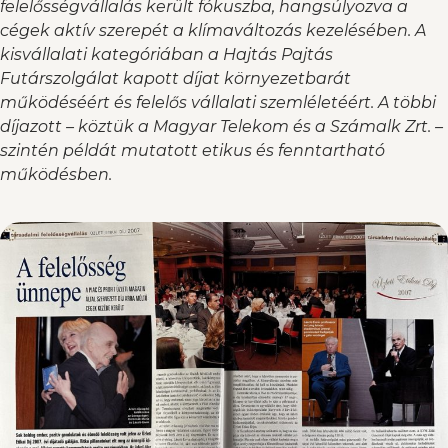
felelősségvállalás került fókuszba, hangsúlyozva a
cégek aktív szerepét a klímaváltozás kezelésében. A
kisvállalati kategóriában a Hajtás Pajtás
Futárszolgálat kapott díjat környezetbarát
működéséért és felelős vállalati szemléletéért. A többi
díjazott – köztük a Magyar Telekom és a Számalk Zrt. –
szintén példát mutatott etikus és fenntartható
működésben.