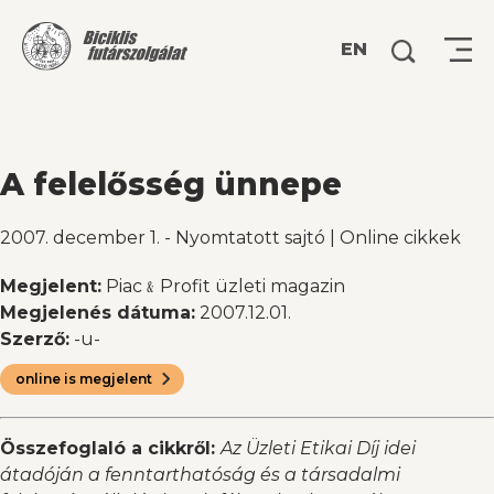
Keresés:
EN
A felelősség ünnepe
2007. december 1.
-
Nyomtatott sajtó
|
Online cikkek
Megjelent:
Piac﹠Profit üzleti magazin
Megjelenés dátuma:
2007.12.01.
Szerző:
-u-
online is megjelent
Összefoglaló a cikkről:
Az Üzleti Etikai Díj idei
átadóján a fenntarthatóság és a társadalmi