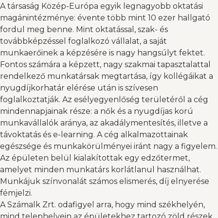
A társaság Közép-Európa egyik legnagyobb oktatási
magánintézménye: évente több mint 10 ezer hallgató
fordul meg benne. Mint oktatással, szak- és
továbbképzéssel foglalkozó vállalat, a saját
munkaerőinek a képzésére is nagy hangsúlyt fektet.
Fontos számára a képzett, nagy szakmai tapasztalattal
rendelkező munkatársak megtartása, így kollégáikat a
nyugdíjkorhatár elérése után is szívesen
foglalkoztatják. Az esélyegyenlőség területéről a cég
mindennapjainak része: a nők és a nyugdíjas korú
munkavállalók aránya, az akadálymentesítés, illetve a
távoktatás és e-learning. A cég alkalmazottainak
egészsége és munkakörülményei iránt nagy a figyelem.
Az épületen belül kialakítottak egy edzőtermet,
amelyet minden munkatárs korlátlanul használhat.
Munkájuk színvonalát számos elismerés, díj elnyerése
fémjelzi.
A Számalk Zrt. odafigyel arra, hogy mind székhelyén,
mind telephelyein az épületekhez tartozó zöld részek